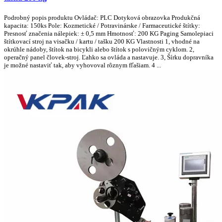
Podrobný popis produktu Ovládač: PLC Dotyková obrazovka Produkčná
kapacita: 150ks Pole: Kozmetické / Potravinárske / Farmaceutické štítky:
Presnosť značenia nálepiek: ± 0,5 mm Hmotnosť: 200 KG Paging Samolepiaci
štítkovací stroj na visačku / kartu / tašku 200 KG Vlastnosti 1, vhodné na
okrúhle nádoby, štítok na bicykli alebo štítok s polovičným cyklom. 2,
operačný panel človek-stroj. Ľahko sa ovláda a nastavuje. 3, Šírku dopravníka
je možné nastaviť tak, aby vyhovoval rôznym fľašiam. 4 ...