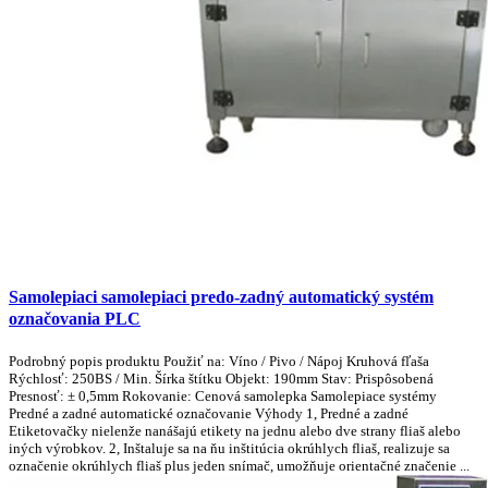
Samolepiaci samolepiaci predo-zadný automatický systém
označovania PLC
Podrobný popis produktu Použiť na: Víno / Pivo / Nápoj Kruhová fľaša
Rýchlosť: 250BS / Min. Šírka štítku Objekt: 190mm Stav: Prispôsobená
Presnosť: ± 0,5mm Rokovanie: Cenová samolepka Samolepiace systémy
Predné a zadné automatické označovanie Výhody 1, Predné a zadné
Etiketovačky nielenže nanášajú etikety na jednu alebo dve strany fliaš alebo
iných výrobkov. 2, Inštaluje sa na ňu inštitúcia okrúhlych fliaš, realizuje sa
označenie okrúhlych fliaš plus jeden snímač, umožňuje orientačné značenie ...