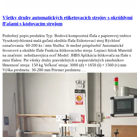
Všetky druhy automatických etiketovacích strojov s okrúhlymi
fľašami s kódovacím strojom
Podrobný popis produktu Typ: Bodová kompozitná fľaša z papierovej trubice
Vysokorýchlostná malá guľatá okrúhla fľaša Etiketovací stroj Rýchlosť
označovania: 60-200 ks / min Služba: Je možné prispôsobiť Automatické
štvorcové a okrúhle fľaše Funkcia štítkovacieho stroja: Lepiaci štítok Materiál
na značenie: nehrdzavejúca oceľ Model: JHBS Aplikácia štítkovača na fľaše s
mini fľašou: Pre všetky druhy pravidelných a nepravidelných zásobníkov
Hmotnosť stroja: 150 kg Veľkosť stroja: 3000 (d) × 1650 (š) × 1560 (v) mm
Výška predmetu: 30-280 mm Priemer predmetu:. ..