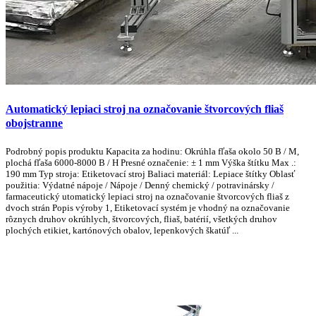
Automatický lepiaci stroj na označovanie štvorcových fliaš
obojstranne
Podrobný popis produktu Kapacita za hodinu: Okrúhla fľaša okolo 50 B / M,
plochá fľaša 6000-8000 B / H Presné označenie: ± 1 mm Výška štítku Max .:
190 mm Typ stroja: Etiketovací stroj Baliaci materiál: Lepiace štítky Oblasť
použitia: Výdatné nápoje / Nápoje / Denný chemický / potravinársky /
farmaceutický utomatický lepiaci stroj na označovanie štvorcových fliaš z
dvoch strán Popis výroby 1, Etiketovací systém je vhodný na označovanie
rôznych druhov okrúhlych, štvorcových, fliaš, batérií, všetkých druhov
plochých etikiet, kartónových obalov, lepenkových škatúľ ...