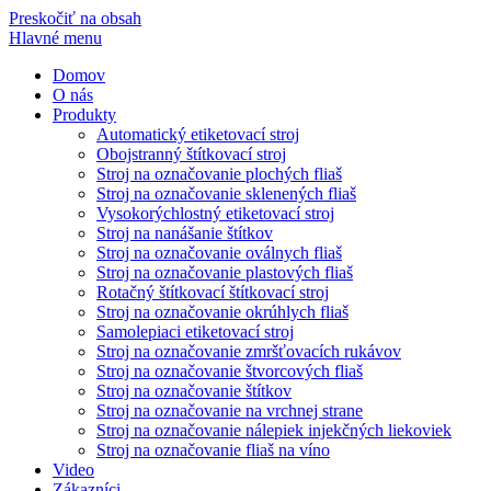
Preskočiť na obsah
Hlavné menu
Domov
O nás
Produkty
Automatický etiketovací stroj
Obojstranný štítkovací stroj
Stroj na označovanie plochých fliaš
Stroj na označovanie sklenených fliaš
Vysokorýchlostný etiketovací stroj
Stroj na nanášanie štítkov
Stroj na označovanie oválnych fliaš
Stroj na označovanie plastových fliaš
Rotačný štítkovací štítkovací stroj
Stroj na označovanie okrúhlych fliaš
Samolepiaci etiketovací stroj
Stroj na označovanie zmršťovacích rukávov
Stroj na označovanie štvorcových fliaš
Stroj na označovanie štítkov
Stroj na označovanie na vrchnej strane
Stroj na označovanie nálepiek injekčných liekoviek
Stroj na označovanie fliaš na víno
Video
Zákazníci