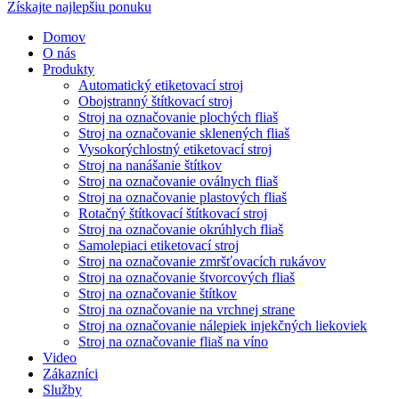
Získajte najlepšiu ponuku
Domov
O nás
Produkty
Automatický etiketovací stroj
Obojstranný štítkovací stroj
Stroj na označovanie plochých fliaš
Stroj na označovanie sklenených fliaš
Vysokorýchlostný etiketovací stroj
Stroj na nanášanie štítkov
Stroj na označovanie oválnych fliaš
Stroj na označovanie plastových fliaš
Rotačný štítkovací štítkovací stroj
Stroj na označovanie okrúhlych fliaš
Samolepiaci etiketovací stroj
Stroj na označovanie zmršťovacích rukávov
Stroj na označovanie štvorcových fliaš
Stroj na označovanie štítkov
Stroj na označovanie na vrchnej strane
Stroj na označovanie nálepiek injekčných liekoviek
Stroj na označovanie fliaš na víno
Video
Zákazníci
Služby