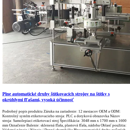
Plne automatické druhy štítkovacích strojov na štítky s
okrúhlymi fľašami, vysoká účinnosť
Podrobný popis produktu Záruka na zariadenie: 12 mesiacov OEM a ODM:
Kontrolný systém etiketovacieho stroja: PLC a dotyková obrazovka Názov
stroja: Samolepiaci etiketovací stroj Špecifikácia: 3048 mm x 1700 mm x 1600
mm Označenie Balenie: sklenená fľaša, plastová fľaša, nádoba Oblasť použitia:
Výdatné nápoje / Nápoje / Denné chemikálie Plnoautomatické druhy guľatých