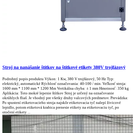
Stroj na nanášanie štítkov na štítkové etikety 380V trojfázový
Podrobný popis produktu Výkon: 1 Kw, 380 V trojfázový, 50 Hz Typ:
elektrický, automatické Rýchlosť označovania: 40-100 / min. Veľkosť stroja:
1600 mm * 1100 mm * 1200 Mm Vertikálna chyba: ± 1 mm Hmotnosť: 350 kg
Aplikácia: Toto mokré lepenie štítkov Stroj je určený na označovanie
okrúhlych fliaš. Je vhodný pre všetky druhy valcových predmetov. Prevádzka:
Po spustení etiketovacieho stroja najskôr etiketovacia tyč nalepí živicové
lepidlo, potom etiketová krabica prenesie etikety na etiketovaciu tyč, po
otočení etikety ...