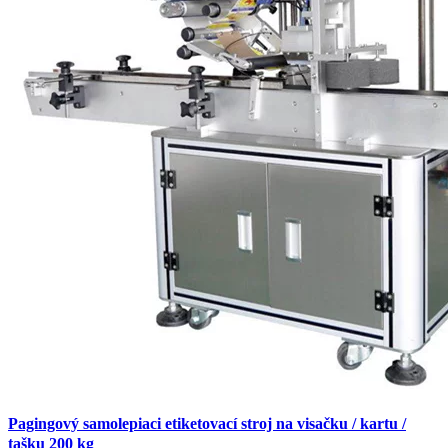
Pagingový samolepiaci etiketovací stroj na visačku / kartu /
tašku 200 kg