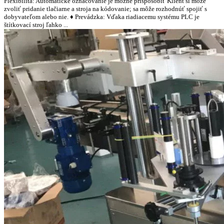
Flexibilita: Automatické označovanie je možné prispôsobiť Klient si môže
zvoliť pridanie tlačiarne a stroja na kódovanie; sa môže rozhodnúť spojiť s
dobyvateľom alebo nie. ♦ Prevádzka: Vďaka riadiacemu systému PLC je
štítkovací stroj ľahko ...