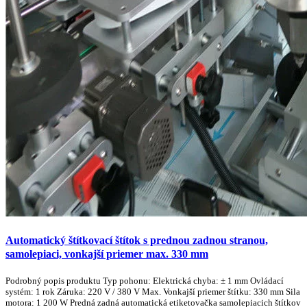
Automatický štítkovací štítok s prednou zadnou stranou,
samolepiaci, vonkajší priemer max. 330 mm
Podrobný popis produktu Typ pohonu: Elektrická chyba: ± 1 mm Ovládací
systém: 1 rok Záruka: 220 V / 380 V Max. Vonkajší priemer štítku: 330 mm Sila
motora: 1 200 W Predná zadná automatická etiketovačka samolepiacich štítkov