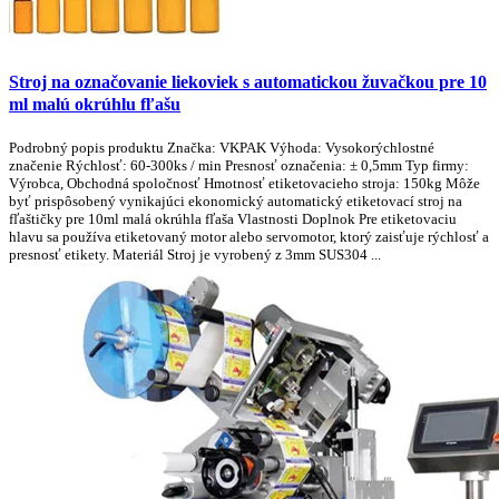
Stroj na označovanie liekoviek s automatickou žuvačkou pre 10
ml malú okrúhlu fľašu
Podrobný popis produktu Značka: VKPAK Výhoda: Vysokorýchlostné
značenie Rýchlosť: 60-300ks / min Presnosť označenia: ± 0,5mm Typ firmy:
Výrobca, Obchodná spoločnosť Hmotnosť etiketovacieho stroja: 150kg Môže
byť prispôsobený vynikajúci ekonomický automatický etiketovací stroj na
fľaštičky pre 10ml malá okrúhla fľaša Vlastnosti Doplnok Pre etiketovaciu
hlavu sa používa etiketovaný motor alebo servomotor, ktorý zaisťuje rýchlosť a
presnosť etikety. Materiál Stroj je vyrobený z 3mm SUS304 ...