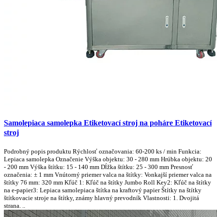
Samolepiaca samolepka Etiketovací stroj na poháre Etiketovací
stroj
Podrobný popis produktu Rýchlosť označovania: 60-200 ks / min Funkcia:
Lepiaca samolepka Označenie Výška objektu: 30 - 280 mm Hrúbka objektu: 20
- 200 mm Výška štítku: 15 - 140 mm Dĺžka štítku: 25 - 300 mm Presnosť
označenia: ± 1 mm Vnútorný priemer valca na štítky: Vonkajší priemer valca na
štítky 76 mm: 320 mm Kľúč 1: Kľúč na štítky Jumbo Roll Key2: Kľúč na štítky
na e-papier3: Lepiaca samolepiaca štítka na kraftový papier Štítky na štítky
štítkovacie stroje na štítky, známy hlavný prevodník Vlastnosti: 1. Dvojitá
strana. ..