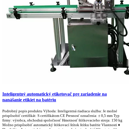
Inteligentný automatický etiketovač pre zariadenie na
nanášanie etikiet na batériu
Podrobný popis produktu Výhoda: Inteligentná riadiaca služba: Je možné
prispôsobiť certifikát: S certifikátom CE Presnosť označenia: ± 0,5 mm Typ
firmy: výrobca, obchodná spoločnosť Hmotnosť štítkovacieho stroja: 150 kg
Možno prispôsobiť automatický štítkovací štítok štítku batérie Vlastnosti ♦