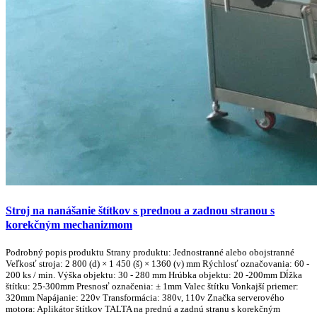
Stroj na nanášanie štítkov s prednou a zadnou stranou s
korekčným mechanizmom
Podrobný popis produktu Strany produktu: Jednostranné alebo obojstranné
Veľkosť stroja: 2 800 (d) × 1 450 (š) × 1360 (v) mm Rýchlosť označovania: 60 -
200 ks / min. Výška objektu: 30 - 280 mm Hrúbka objektu: 20 -200mm Dĺžka
štítku: 25-300mm Presnosť označenia: ± 1mm Valec štítku Vonkajší priemer:
320mm Napájanie: 220v Transformácia: 380v, 110v Značka serverového
motora: Aplikátor štítkov TALTA na prednú a zadnú stranu s korekčným