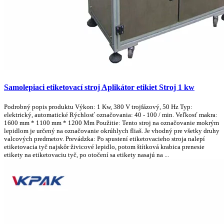
Samolepiaci etiketovací stroj Aplikátor etikiet Stroj 1 kw
Podrobný popis produktu Výkon: 1 Kw, 380 V trojfázový, 50 Hz Typ:
elektrický, automatické Rýchlosť označovania: 40 - 100 / min. Veľkosť makra:
1600 mm * 1100 mm * 1200 Mm Použitie: Tento stroj na označovanie mokrým
lepidlom je určený na označovanie okrúhlych fliaš. Je vhodný pre všetky druhy
valcových predmetov. Prevádzka: Po spustení etiketovacieho stroja nalepí
etiketovacia tyč najskôr živicové lepidlo, potom štítková krabica prenesie
etikety na etiketovaciu tyč, po otočení sa etikety nasajú na ...