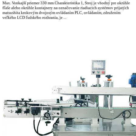
Max. Vonkajší priemer 330 mm Charakteristika 1, Stroj je vhodný pre okrúhle
fľaše alebo okrúhle kontajnery na označovanie riadiacich systémov prijatých
matsushita krokovým dvojosým ovládaním PLC, ovládaním, združením
veľkého LCD ľudského rozhrania, je ...