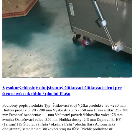
Vysokorýchlostný obojstranný štítkovací štítkovací stroj pre
štvorcovú / okrúhlu / plochú fľašu
Podrobný popis produktu Typ: Štítkovací stroj Výška produktu: 30 - 280 mm
Hrúbka produktu: 20 - 200 mm Výška štítku: 5 - 150 mm Dĺžka štítku: 25 - 300
mm Presnosť označenia: ± 1 mm Vnútorný povrch štítkového valca: 76 mm
zvonka Označovací valec: 350 mm Hrúbka dosky: 2-3 mm Dopravník: HY
(Taiwan) HG Štvorcová fľaša / okrúhla fľaša / plochá fľaša Automatický
obojstranný samolepiaci štítkovací stroj na fľaše Rýchle podrobnosti: