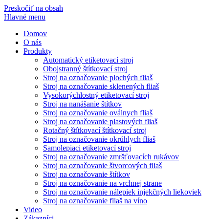
Preskočiť na obsah
Hlavné menu
Domov
O nás
Produkty
Automatický etiketovací stroj
Obojstranný štítkovací stroj
Stroj na označovanie plochých fliaš
Stroj na označovanie sklenených fliaš
Vysokorýchlostný etiketovací stroj
Stroj na nanášanie štítkov
Stroj na označovanie oválnych fliaš
Stroj na označovanie plastových fliaš
Rotačný štítkovací štítkovací stroj
Stroj na označovanie okrúhlych fliaš
Samolepiaci etiketovací stroj
Stroj na označovanie zmršťovacích rukávov
Stroj na označovanie štvorcových fliaš
Stroj na označovanie štítkov
Stroj na označovanie na vrchnej strane
Stroj na označovanie nálepiek injekčných liekoviek
Stroj na označovanie fliaš na víno
Video
Zákazníci