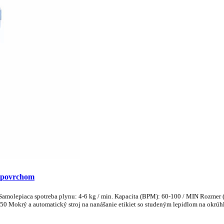
m povrchom
še Samolepiaca spotreba plynu: 4-6 kg / min. Kapacita (BPM): 60-100 / MIN Rozm
0 Mokrý a automatický stroj na nanášanie etikiet so studeným lepidlom na okrúhle