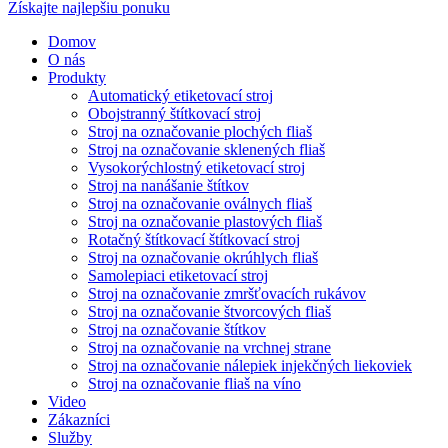
Získajte najlepšiu ponuku
Domov
O nás
Produkty
Automatický etiketovací stroj
Obojstranný štítkovací stroj
Stroj na označovanie plochých fliaš
Stroj na označovanie sklenených fliaš
Vysokorýchlostný etiketovací stroj
Stroj na nanášanie štítkov
Stroj na označovanie oválnych fliaš
Stroj na označovanie plastových fliaš
Rotačný štítkovací štítkovací stroj
Stroj na označovanie okrúhlych fliaš
Samolepiaci etiketovací stroj
Stroj na označovanie zmršťovacích rukávov
Stroj na označovanie štvorcových fliaš
Stroj na označovanie štítkov
Stroj na označovanie na vrchnej strane
Stroj na označovanie nálepiek injekčných liekoviek
Stroj na označovanie fliaš na víno
Video
Zákazníci
Služby