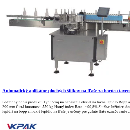
Automatický aplikátor plochých štítkov na fľaše za horúca taven
Podrobný popis produktu Typ: Stroj na nanášanie etikiet na tavné lepidlo Bopp 
200 mm Čistá hmotnosť: 550 kg Horný index Rato: ≥ 99,8% Služba: Inžinieri dostup
lepidlá na bopp a mokré lepidlo na fľaše je určený pre guľaté fľaše označovanie ..