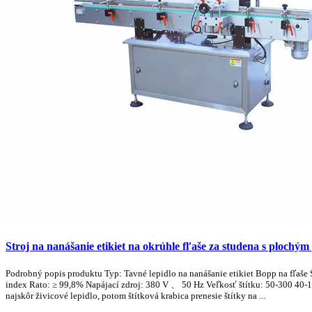
Stroj na nanášanie etikiet na okrúhle fľaše za studena s plochý
Podrobný popis produktu Typ: Tavné lepidlo na nanášanie etikiet Bopp na fľa
index Rato: ≥ 99,8% Napájací zdroj: 380 V 、 50 Hz Veľkosť štítku: 50-300 40-15
najskôr živicové lepidlo, potom štítková krabica prenesie štítky na ...