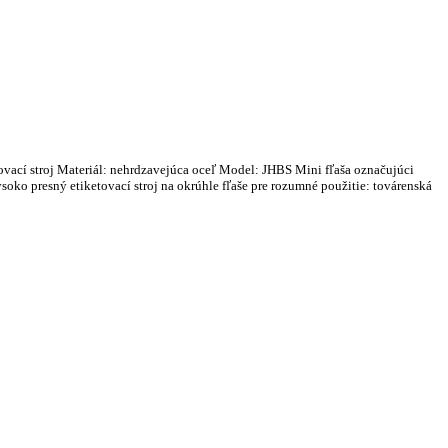
vací stroj Materiál: nehrdzavejúca oceľ Model: JHBS Mini fľaša označujúci
oko presný etiketovací stroj na okrúhle fľaše pre rozumné použitie: továrenská