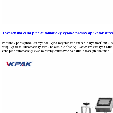
Továrenská cena plne automatický vysoko presný aplikátor štítk
Podrobný popis produktu Výhoda: Vysokorýchlostné značenie Rýchlosť: 60-200 ks
stroj Typ fľaše: Automatický štítok na okrúhle fľaše Aplikácia: Pre všetkých Dr
cena plne automatický vysoko presný etiketovač na okrúhle fľaše pre rozumné ...