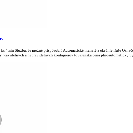
ov
 / min Služba: Je možné prispôsobiť Automatické hranaté a okrúhle fľaše Označo
uhy pravidelných a nepravidelných kontajnerov továrenská cena plnoautomatický vys