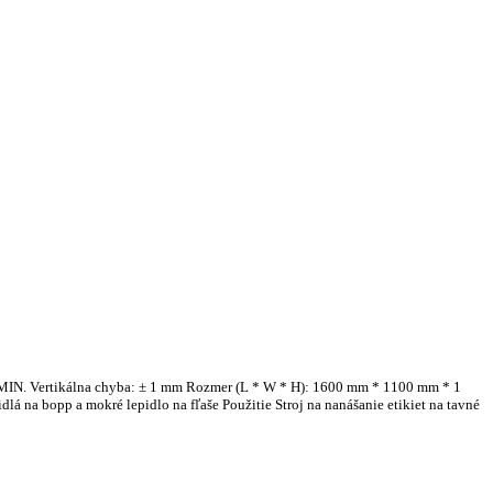
0 / MIN. Vertikálna chyba: ± 1 mm Rozmer (L * W * H): 1600 mm * 1100 mm * 1
dlá na bopp a mokré lepidlo na fľaše Použitie Stroj na nanášanie etikiet na tavné