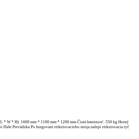
er (L * W * H): 1600 mm * 1100 mm * 1200 mm Čistá hmotnosť: 550 kg Horný
 fľaše Prevádzka Po fungovaní etiketovacieho stroja nalepí etiketovacia tyč