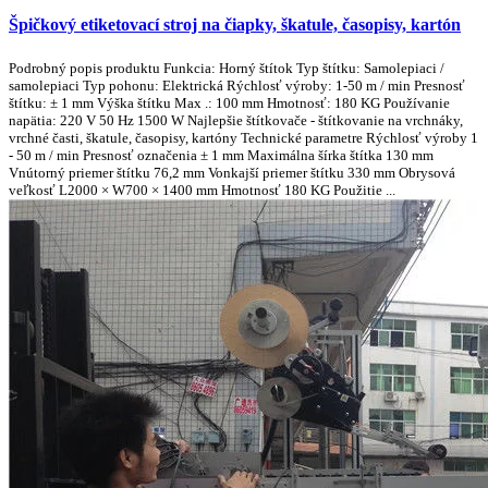
Špičkový etiketovací stroj na čiapky, škatule, časopisy, kartón
Podrobný popis produktu Funkcia: Horný štítok Typ štítku: Samolepiaci /
samolepiaci Typ pohonu: Elektrická Rýchlosť výroby: 1-50 m / min Presnosť
štítku: ± 1 mm Výška štítku Max .: 100 mm Hmotnosť: 180 KG Používanie
napätia: 220 V 50 Hz 1500 W Najlepšie štítkovače - štítkovanie na vrchnáky,
vrchné časti, škatule, časopisy, kartóny Technické parametre Rýchlosť výroby 1
- 50 m / min Presnosť označenia ± 1 mm Maximálna šírka štítka 130 mm
Vnútorný priemer štítku 76,2 mm Vonkajší priemer štítku 330 mm Obrysová
veľkosť L2000 × W700 × 1400 mm Hmotnosť 180 KG Použitie ...