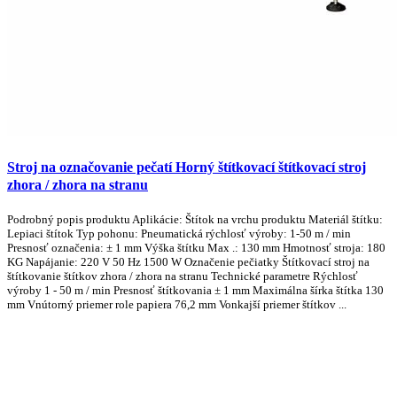
Stroj na označovanie pečatí Horný štítkovací štítkovací stroj
zhora / zhora na stranu
Podrobný popis produktu Aplikácie: Štítok na vrchu produktu Materiál štítku:
Lepiaci štítok Typ pohonu: Pneumatická rýchlosť výroby: 1-50 m / min
Presnosť označenia: ± 1 mm Výška štítku Max .: 130 mm Hmotnosť stroja: 180
KG Napájanie: 220 V 50 Hz 1500 W Označenie pečiatky Štítkovací stroj na
štítkovanie štítkov zhora / zhora na stranu Technické parametre Rýchlosť
výroby 1 - 50 m / min Presnosť štítkovania ± 1 mm Maximálna šírka štítka 130
mm Vnútorný priemer role papiera 76,2 mm Vonkajší priemer štítkov ...