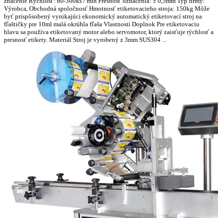
značenie Rýchlosť: 60-300ks / min Presnosť označenia: ± 0,5mm Typ firmy:
Výrobca, Obchodná spoločnosť Hmotnosť etiketovacieho stroja: 150kg Môže
byť prispôsobený vynikajúci ekonomický automatický etiketovací stroj na
fľaštičky pre 10ml malá okrúhla fľaša Vlastnosti Doplnok Pre etiketovaciu
hlavu sa používa etiketovaný motor alebo servomotor, ktorý zaisťuje rýchlosť a
presnosť etikety. Materiál Stroj je vyrobený z 3mm SUS304 ...