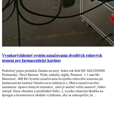
Vysokorýchlostný systém označovania dvojitých rohových
tesnení pre farmaceutické kartóny
Podrobný popis produktu Záruka na stroj: Jeden rok Kód HS: 8422303090
Podmienky: Nové Balenie: Fľaše, nádoba, téglik, Presnosť: ± 1 mm Mc
Hmotnosť: 400 KG Systém označovania dvojitého rohového tesnenia pre
farmaceutické kartóny Označovacia inštitúcia 1, Hlava označovacieho
zariadenia: úprava ôsmych orientácií , uhol je možné voľne nastaviť, ľahko
nalepiť rôzne obtiažne a priehľadné štítky. 2, vysoko elastická škrabka na
špongiu a bezmotorové okrúhle vytláčanie, aby sa zabezpečilo, že ...