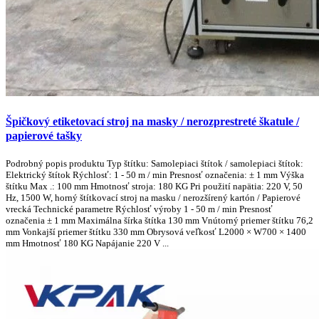
Špičkový etiketovací stroj na masky / nerozprestreté škatule /
papierové tašky
Podrobný popis produktu Typ štítku: Samolepiaci štítok / samolepiaci štítok:
Elektrický štítok Rýchlosť: 1 - 50 m / min Presnosť označenia: ± 1 mm Výška
štítku Max .: 100 mm Hmotnosť stroja: 180 KG Pri použití napätia: 220 V, 50
Hz, 1500 W, horný štítkovací stroj na masku / nerozšírený kartón / Papierové
vrecká Technické parametre Rýchlosť výroby 1 - 50 m / min Presnosť
označenia ± 1 mm Maximálna šírka štítka 130 mm Vnútorný priemer štítku 76,2
mm Vonkajší priemer štítku 330 mm Obrysová veľkosť L2000 × W700 × 1400
mm Hmotnosť 180 KG Napájanie 220 V ...