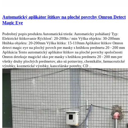
Automatický aplikátor štítkov na ploché povrchy Omron Detect
Magic Eye
Podrobný popis produktu Automatická trieda: Automaticky poháňaný Typ:
Elektrické štítkovanie Rýchlosť: 20-200ks / min Výška objektu: 30-200mm
Hrúbka objektu: 20-200mm Výška štítku: 15-110mm Aplikátor štítkov Omron
detect magic eye na plochý povrch pre masky s hrúbkou predmetu 20 - 200 mm
Aplikácia Tento automatický aplikátor štítkov na ploché povrchy spoločnosti
Omron detekuje magické oko pre masky s hrúbkou predmetu 20 - 200 mm pre
všetky druhy plochých predmetov, ako sú potraviny, chemikálie, farmaceutické
výrobky, kozmetické výrobky, kancelárske potreby, CD ...