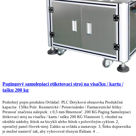
Pagingový samolepiaci etiketovací stroj na visačku / kartu /
tašku 200 kg
Podrobný popis produktu Ovládač: PLC Dotyková obrazovka Produkčná
kapacita: 150ks Pole: Kozmetické / Potravinárske / Farmaceutické štítky:
Presnosť značenia nálepiek: ± 0,5 mm Hmotnosť: 200 KG Paging Samolepiaci
štítkovací stroj na visačku / kartu / tašku 200 KG Vlastnosti 1, vhodné na
okrúhle nádoby, štítok na bicykli alebo štítok s polovičným cyklom. 2,
operačný panel človek-stroj. Ľahko sa ovláda a nastavuje. 3, Šírku dopravníka
je možné nastaviť tak, aby vyhovoval rôznym fľašiam. 4 ...