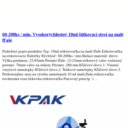
60-200ks / min. Vysokorýchlostný 10ml štítkovací stroj na malé
fľaše
Podrobný popis produktu Typ: 10ml etiketovačka na malé fľaše Etiketovačka
na etiketovacie fľaštičky Rýchlosť: 60-200ks / min Baliaci materiál: drevo
Výška predmetu: 25-95mm Priemer fľaše: 12-25mm etiketový valec vnútorný
priemer: 76mm valec na etikety Priemer: 280 mm Kľúčové slovo 1: Vlastné
vinylové samolepky Kľúčové slovo 2: Štítkové samolepky Kľúčové slovo 3:
Profesionálny stroj na výrobu samolepiek 10 ml malá fľaša etiketovačka
továrenská cena liekovka etiketovačka Pracovný princíp: 1 ...