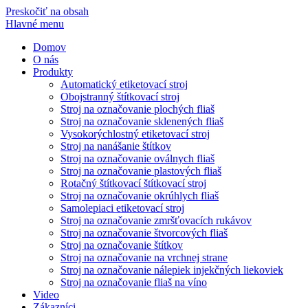
Preskočiť na obsah
Hlavné menu
Domov
O nás
Produkty
Automatický etiketovací stroj
Obojstranný štítkovací stroj
Stroj na označovanie plochých fliaš
Stroj na označovanie sklenených fliaš
Vysokorýchlostný etiketovací stroj
Stroj na nanášanie štítkov
Stroj na označovanie oválnych fliaš
Stroj na označovanie plastových fliaš
Rotačný štítkovací štítkovací stroj
Stroj na označovanie okrúhlych fliaš
Samolepiaci etiketovací stroj
Stroj na označovanie zmršťovacích rukávov
Stroj na označovanie štvorcových fliaš
Stroj na označovanie štítkov
Stroj na označovanie na vrchnej strane
Stroj na označovanie nálepiek injekčných liekoviek
Stroj na označovanie fliaš na víno
Video
Zákazníci