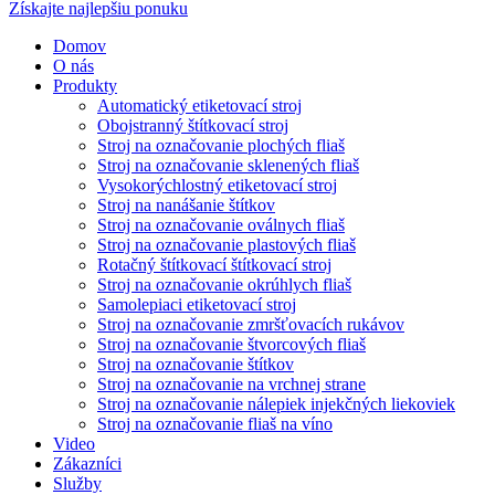
Získajte najlepšiu ponuku
Domov
O nás
Produkty
Automatický etiketovací stroj
Obojstranný štítkovací stroj
Stroj na označovanie plochých fliaš
Stroj na označovanie sklenených fliaš
Vysokorýchlostný etiketovací stroj
Stroj na nanášanie štítkov
Stroj na označovanie oválnych fliaš
Stroj na označovanie plastových fliaš
Rotačný štítkovací štítkovací stroj
Stroj na označovanie okrúhlych fliaš
Samolepiaci etiketovací stroj
Stroj na označovanie zmršťovacích rukávov
Stroj na označovanie štvorcových fliaš
Stroj na označovanie štítkov
Stroj na označovanie na vrchnej strane
Stroj na označovanie nálepiek injekčných liekoviek
Stroj na označovanie fliaš na víno
Video
Zákazníci
Služby