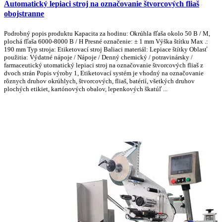
Automatický lepiaci stroj na označovanie štvorcových fliaš
obojstranne
Podrobný popis produktu Kapacita za hodinu: Okrúhla fľaša okolo 50 B / M,
plochá fľaša 6000-8000 B / H Presné označenie: ± 1 mm Výška štítku Max .:
190 mm Typ stroja: Etiketovací stroj Baliaci materiál: Lepiace štítky Oblasť
použitia: Výdatné nápoje / Nápoje / Denný chemický / potravinársky /
farmaceutický utomatický lepiaci stroj na označovanie štvorcových fliaš z
dvoch strán Popis výroby 1, Etiketovací systém je vhodný na označovanie
rôznych druhov okrúhlych, štvorcových, fliaš, batérií, všetkých druhov
plochých etikiet, kartónových obalov, lepenkových škatúľ ...