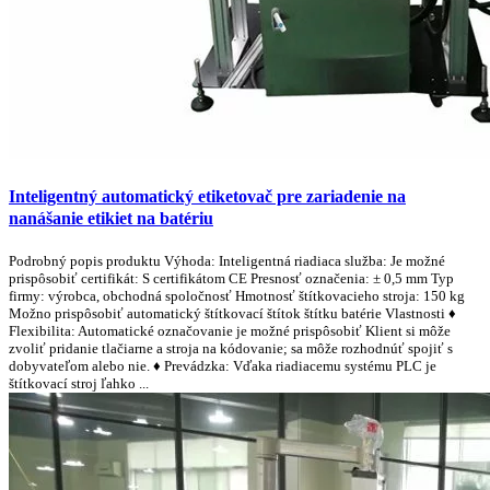
Inteligentný automatický etiketovač pre zariadenie na
nanášanie etikiet na batériu
Podrobný popis produktu Výhoda: Inteligentná riadiaca služba: Je možné
prispôsobiť certifikát: S certifikátom CE Presnosť označenia: ± 0,5 mm Typ
firmy: výrobca, obchodná spoločnosť Hmotnosť štítkovacieho stroja: 150 kg
Možno prispôsobiť automatický štítkovací štítok štítku batérie Vlastnosti ♦
Flexibilita: Automatické označovanie je možné prispôsobiť Klient si môže
zvoliť pridanie tlačiarne a stroja na kódovanie; sa môže rozhodnúť spojiť s
dobyvateľom alebo nie. ♦ Prevádzka: Vďaka riadiacemu systému PLC je
štítkovací stroj ľahko ...