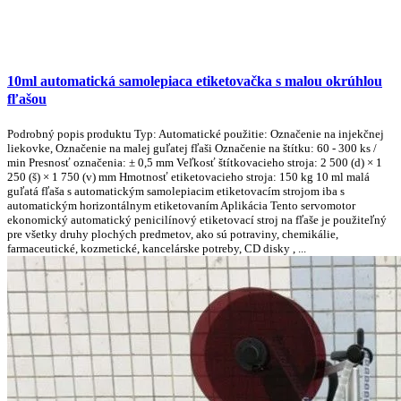
10ml automatická samolepiaca etiketovačka s malou okrúhlou
fľašou
Podrobný popis produktu Typ: Automatické použitie: Označenie na injekčnej
liekovke, Označenie na malej guľatej fľaši Označenie na štítku: 60 - 300 ks /
min Presnosť označenia: ± 0,5 mm Veľkosť štítkovacieho stroja: 2 500 (d) × 1
250 (š) × 1 750 (v) mm Hmotnosť etiketovacieho stroja: 150 kg 10 ml malá
guľatá fľaša s automatickým samolepiacim etiketovacím strojom iba s
automatickým horizontálnym etiketovaním Aplikácia Tento servomotor
ekonomický automatický penicilínový etiketovací stroj na fľaše je použiteľný
pre všetky druhy plochých predmetov, ako sú potraviny, chemikálie,
farmaceutické, kozmetické, kancelárske potreby, CD disky , ...