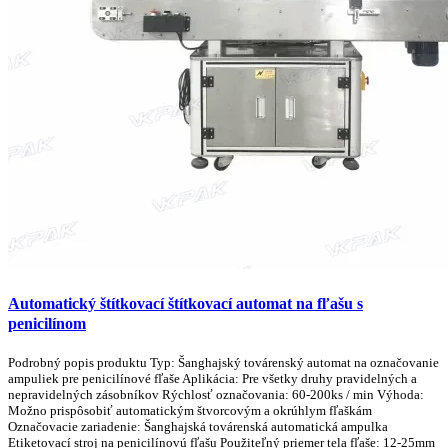
Automatický štítkovací štítkovací automat na fľašu s
penicilínom
Podrobný popis produktu Typ: Šanghajský továrenský automat na označovanie
ampuliek pre penicilínové fľaše Aplikácia: Pre všetky druhy pravidelných a
nepravidelných zásobníkov Rýchlosť označovania: 60-200ks / min Výhoda:
Možno prispôsobiť automatickým štvorcovým a okrúhlym fľaškám
Označovacie zariadenie: Šanghajská továrenská automatická ampulka
Etiketovací stroj na penicilínovú fľašu Použiteľný priemer tela fľaše: 12-25mm