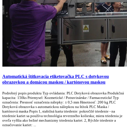
Automatická štítkovacia etiketovačka PLC s dotykovou
obrazovkou a domácou maskou / kartónovou maskou
Podrobný popis produktu Typ ovládania: PLC Dotyková obrazovka Produkčná
kapacita: 150ks Priemysel: Kozmetické / Potravinárske / Farmaceutické Typ
označenia: Presnosť označenia nálepky: ± 0,5 mm Hmotnosť: 200 kg PLC
Dotyková obrazovka s automatickou nálepkou na štítok PLC Maska /
kartónová maska Popis 1, stabilná karta triedenie: pokročilé triedenie - na
triedenie kariet sa používa technológia reverzného kolieska; miera triedenia je
oveľa vyššia ako bežné mechanizmy triedenia kariet. 2, Rýchle triedenie a
označovanie kariet: ...