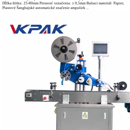
Dĺžka štítku: 25-80mm Presnosť označenia: ± 0,5mm Baliaci materiál: Papier,
Plastové Šanghajské automatické značenie ampuliek ...