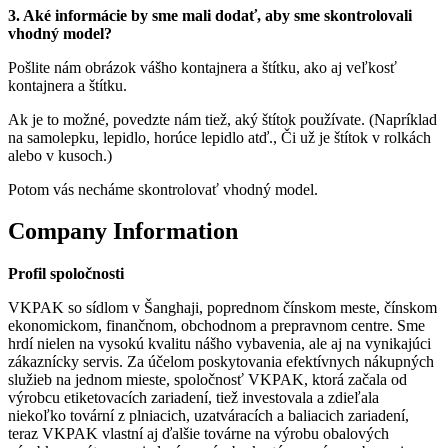
3. Aké informácie by sme mali dodať, aby sme skontrolovali
vhodný model?
Pošlite nám obrázok vášho kontajnera a štítku, ako aj veľkosť
kontajnera a štítku.
Ak je to možné, povedzte nám tiež, aký štítok používate. (Napríklad
na samolepku, lepidlo, horúce lepidlo atď., Či už je štítok v rolkách
alebo v kusoch.)
Potom vás necháme skontrolovať vhodný model.
Company
Information
Profil spoločnosti
VKPAK so sídlom v Šanghaji, poprednom čínskom meste, čínskom
ekonomickom, finančnom, obchodnom a prepravnom centre. Sme
hrdí nielen na vysokú kvalitu nášho vybavenia, ale aj na vynikajúci
zákaznícky servis. Za účelom poskytovania efektívnych nákupných
služieb na jednom mieste, spoločnosť VKPAK, ktorá začala od
výrobcu etiketovacích zariadení, tiež investovala a zdieľala
niekoľko tovární z plniacich, uzatváracích a baliacich zariadení,
teraz VKPAK vlastní aj ďalšie továrne na výrobu obalových