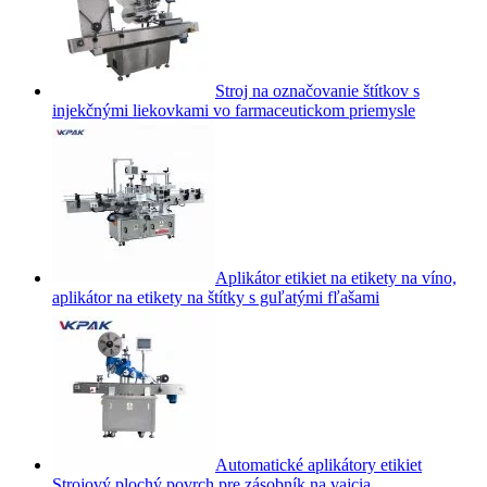
Stroj na označovanie štítkov s
injekčnými liekovkami vo farmaceutickom priemysle
Aplikátor etikiet na etikety na víno,
aplikátor na etikety na štítky s guľatými fľašami
Automatické aplikátory etikiet
Strojový plochý povrch pre zásobník na vajcia