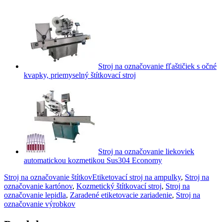
Stroj na označovanie fľaštičiek s očné
kvapky, priemyselný štítkovací stroj
Stroj na označovanie liekoviek
automatickou kozmetikou Sus304 Economy
Stroj na označovanie štítkov
Etiketovací stroj na ampulky
,
Stroj na
označovanie kartónov
,
Kozmetický štítkovací stroj
,
Stroj na
označovanie lepidla
,
Zaradené etiketovacie zariadenie
,
Stroj na
označovanie výrobkov