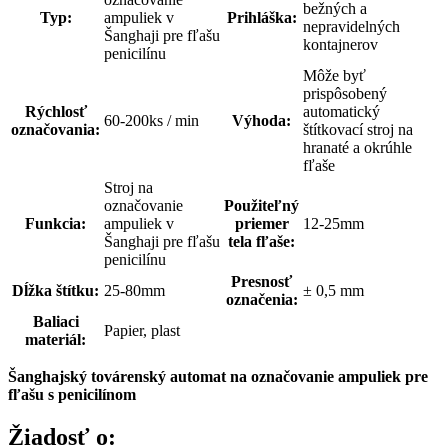
bežných a
Typ:
ampuliek v
Prihláška:
nepravidelných
Šanghaji pre fľašu
kontajnerov
penicilínu
Môže byť
prispôsobený
Rýchlosť
automatický
60-200ks / min
Výhoda:
označovania:
štítkovací stroj na
hranaté a okrúhle
fľaše
Stroj na
označovanie
Použiteľný
Funkcia:
ampuliek v
priemer
12-25mm
Šanghaji pre fľašu
tela fľaše:
penicilínu
Presnosť
Dĺžka štítku:
25-80mm
± 0,5 mm
označenia:
Baliaci
Papier, plast
materiál:
Šanghajský továrenský automat na označovanie ampuliek pre
fľašu s penicilínom
Žiadosť o: