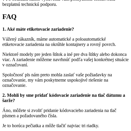
bezplatnú technickú podporu.
FAQ
1. Aké máte etiketovacie zariadenie?
Vážený zákazník, máme automatické a poloautomatické
etiketovacie zariadenia na okrúhle kontajnery a rovný povrch.
Niektoré modely pre jeden štítok a iné pre dva štítky alebo dokonca
viac. A zariadenie môžeme navrhnúť podľa vašej konkrétnej situácie
v označovaní.
Spoločnosť pls nám preto mohla zaslať vaše požiadavky na
označovanie, my vám poskytneme uspokojivé riešenie na
označovanie.
2. Mohli by sme pridať kódovacie zariadenie na tlač dátumu a
šarže?
Áno, môžete si zvoliť pridanie kódovacieho zariadenia na tlač
písmen a požadovaného čísla.
Je to horúca pečiatka a môže tlačiť najviac tri riadky.