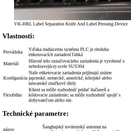
VK-HRL Label Separation Knife And Label Pressing Device
Vlastnosti:
Vďaka riadiacemu systému PLC je obsluha
Prevádzka
etiketovacích zariadení ľahká
Hlavné telo označovacieho zariadenia je vyrobené z
Materiál
nehrdzavejúcej ocele SUS304
Naše etiketovacie zariadenia prijímajú známe
Konfigurácia
japonské, nemecké, americké, kórejské alebo
taiwanské značkové diely
Klient sa môže rozhodnúť pridať tlačiareň a
Flexibilita
kódovacie zariadenie; sa môže rozhodnúť spojiť s
dobyvateľom alebo nie.
Technické parametre:
Šanghajský továrenský automat na
názov