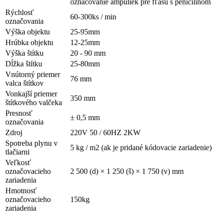
označovanie ampuliek pre fľašu s penicilínom
Rýchlosť
60-300ks / min
označovania
Výška objektu
25-95mm
Hrúbka objektu
12-25mm
Výška štítku
20 - 90 mm
Dĺžka štítku
25-80mm
Vnútorný priemer
76 mm
valca štítkov
Vonkajší priemer
350 mm
štítkového valčeka
Presnosť
± 0,5 mm
označovania
Zdroj
220V 50 / 60HZ 2KW
Spotreba plynu v
5 kg / m2 (ak je pridané kódovacie zariadenie)
tlačiarni
Veľkosť
označovacieho
2 500 (d) × 1 250 (š) × 1 750 (v) mm
zariadenia
Hmotnosť
označovacieho
150kg
zariadenia