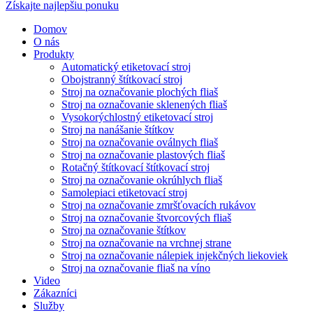
Získajte najlepšiu ponuku
Domov
O nás
Produkty
Automatický etiketovací stroj
Obojstranný štítkovací stroj
Stroj na označovanie plochých fliaš
Stroj na označovanie sklenených fliaš
Vysokorýchlostný etiketovací stroj
Stroj na nanášanie štítkov
Stroj na označovanie oválnych fliaš
Stroj na označovanie plastových fliaš
Rotačný štítkovací štítkovací stroj
Stroj na označovanie okrúhlych fliaš
Samolepiaci etiketovací stroj
Stroj na označovanie zmršťovacích rukávov
Stroj na označovanie štvorcových fliaš
Stroj na označovanie štítkov
Stroj na označovanie na vrchnej strane
Stroj na označovanie nálepiek injekčných liekoviek
Stroj na označovanie fliaš na víno
Video
Zákazníci
Služby