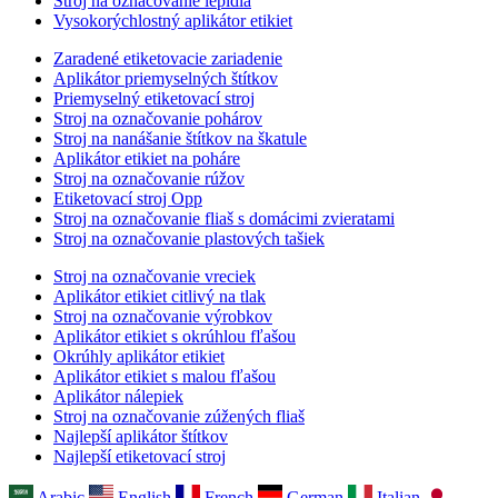
Stroj na označovanie lepidla
Vysokorýchlostný aplikátor etikiet
Zaradené etiketovacie zariadenie
Aplikátor priemyselných štítkov
Priemyselný etiketovací stroj
Stroj na označovanie pohárov
Stroj na nanášanie štítkov na škatule
Aplikátor etikiet na poháre
Stroj na označovanie rúžov
Etiketovací stroj Opp
Stroj na označovanie fliaš s domácimi zvieratami
Stroj na označovanie plastových tašiek
Stroj na označovanie vreciek
Aplikátor etikiet citlivý na tlak
Stroj na označovanie výrobkov
Aplikátor etikiet s okrúhlou fľašou
Okrúhly aplikátor etikiet
Aplikátor etikiet s malou fľašou
Aplikátor nálepiek
Stroj na označovanie zúžených fliaš
Najlepší aplikátor štítkov
Najlepší etiketovací stroj
Arabic
English
French
German
Italian