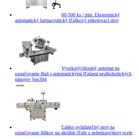
60-500 ks / min. Ekonomický
automatický farmaceutický fľaškový etiketovací stroj
Vysokorýchlostný automat na
označovanie fliaš s automatickými fľašami nealkoholických
nápojov Sus304
Ľahko ovládateľný stroj na
označovanie štítkov na okrúhle fľaše z nehrdzavejúcej ocele