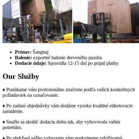
Prístav:
Šanghaj
Balenie:
exportné balenie dreveného puzdra
Dodacie údaje:
Spravidla 12-15 dní po prijatí platby
Our
Služby
♦
Ponúkame vám profesionálne značenie podľa vašich konkrétnych
požiadaviek na označovanie.
♦
Po zadaní objednávky vám dodáme vysoko kvalitné etiketovacie
zariadenie.
♦
Snažte sa skrátiť dodaciu dobu tak, aby vyhovovala vašim
potrebám.
♦
Po obdržaní nášho vybavenia vám poskytneme celoživotnú