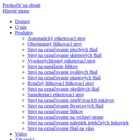
Preskočiť na obsah
Hlavné menu
Domov
O nás
Produkty
Automatický etiketovací stroj
Obojstranný štítkovací stroj
Stroj na označovanie plochých fliaš
Stroj na označovanie sklenených fliaš
Vysokorýchlostný etiketovací stroj
Stroj na nanášanie štítkov
Stroj na označovanie oválnych fliaš
Stroj na označovanie plastových fliaš
Rotačný štítkovací štítkovací stroj
Stroj na označovanie okrúhlych fliaš
Samolepiaci etiketovací stroj
Stroj na označovanie zmršťovacích rukávov
Stroj na označovanie štvorcových fliaš
Stroj na označovanie štítkov
Stroj na označovanie na vrchnej strane
Stroj na označovanie nálepiek injekčných liekoviek
Stroj na označovanie fliaš na víno
Video
Zákazníci