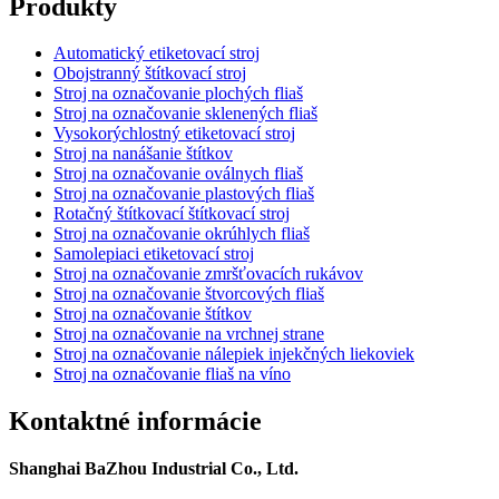
Produkty
Automatický etiketovací stroj
Obojstranný štítkovací stroj
Stroj na označovanie plochých fliaš
Stroj na označovanie sklenených fliaš
Vysokorýchlostný etiketovací stroj
Stroj na nanášanie štítkov
Stroj na označovanie oválnych fliaš
Stroj na označovanie plastových fliaš
Rotačný štítkovací štítkovací stroj
Stroj na označovanie okrúhlych fliaš
Samolepiaci etiketovací stroj
Stroj na označovanie zmršťovacích rukávov
Stroj na označovanie štvorcových fliaš
Stroj na označovanie štítkov
Stroj na označovanie na vrchnej strane
Stroj na označovanie nálepiek injekčných liekoviek
Stroj na označovanie fliaš na víno
Kontaktné informácie
Shanghai BaZhou Industrial Co., Ltd.