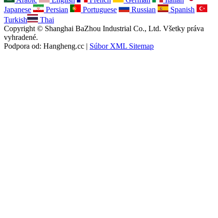
Japanese
Persian
Portuguese
Russian
Spanish
Turkish
Thai
Copyright © Shanghai BaZhou Industrial Co., Ltd. Všetky práva
vyhradené.
Podpora od: Hangheng.cc |
Súbor XML Sitemap