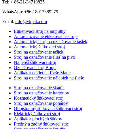
Tel: + 86-21-34710825
WhatsApp: +86-18912389279
Email:
info@vkpak.com
Etiketovací stroj na ampulky
Automatizované etiketovacie stroje
Automatický stroj na označovanie tašiek
Automatický štítkovací stroj
Stroj na označovanie tašiek
Stroj na označovanie fliaš na pivo
Najlepší štítkovací stroj
Označovací stroj Bopp
Aplikátor etikiet na fľaše Matic
Stroj na označovanie nálepiek na fľaše
Stroj na označovanie škatúľ
Stroj na označovanie kartónov
Kozmetický štítkovací stroj
Stroj na označovanie pohárov
Obojstranný štítkovací štítkovací stroj
Elektrický štítkovací stroj
Aplikátor plochých štítkov
Predný a zadný štítkovací stroj