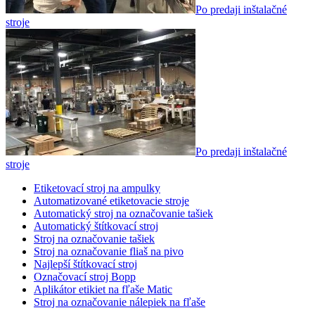
Po predaji inštalačné
stroje
Po predaji inštalačné
stroje
Etiketovací stroj na ampulky
Automatizované etiketovacie stroje
Automatický stroj na označovanie tašiek
Automatický štítkovací stroj
Stroj na označovanie tašiek
Stroj na označovanie fliaš na pivo
Najlepší štítkovací stroj
Označovací stroj Bopp
Aplikátor etikiet na fľaše Matic
Stroj na označovanie nálepiek na fľaše