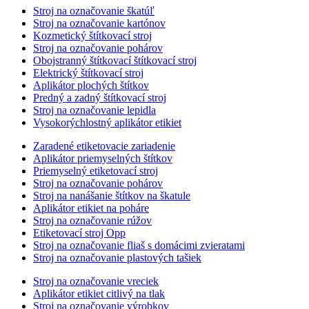
Stroj na označovanie škatúľ
Stroj na označovanie kartónov
Kozmetický štítkovací stroj
Stroj na označovanie pohárov
Obojstranný štítkovací štítkovací stroj
Elektrický štítkovací stroj
Aplikátor plochých štítkov
Predný a zadný štítkovací stroj
Stroj na označovanie lepidla
Vysokorýchlostný aplikátor etikiet
Zaradené etiketovacie zariadenie
Aplikátor priemyselných štítkov
Priemyselný etiketovací stroj
Stroj na označovanie pohárov
Stroj na nanášanie štítkov na škatule
Aplikátor etikiet na poháre
Stroj na označovanie rúžov
Etiketovací stroj Opp
Stroj na označovanie fliaš s domácimi zvieratami
Stroj na označovanie plastových tašiek
Stroj na označovanie vreciek
Aplikátor etikiet citlivý na tlak
Stroj na označovanie výrobkov