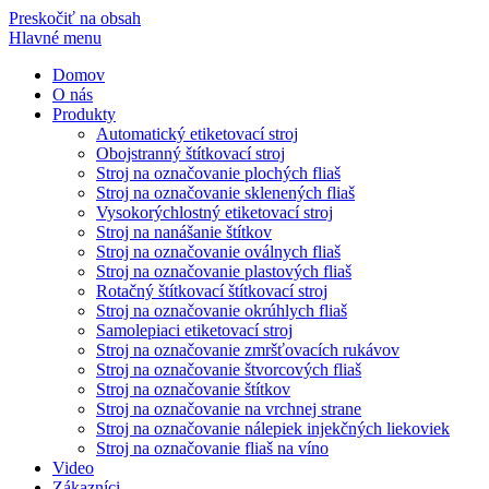
Preskočiť na obsah
Hlavné menu
Domov
O nás
Produkty
Automatický etiketovací stroj
Obojstranný štítkovací stroj
Stroj na označovanie plochých fliaš
Stroj na označovanie sklenených fliaš
Vysokorýchlostný etiketovací stroj
Stroj na nanášanie štítkov
Stroj na označovanie oválnych fliaš
Stroj na označovanie plastových fliaš
Rotačný štítkovací štítkovací stroj
Stroj na označovanie okrúhlych fliaš
Samolepiaci etiketovací stroj
Stroj na označovanie zmršťovacích rukávov
Stroj na označovanie štvorcových fliaš
Stroj na označovanie štítkov
Stroj na označovanie na vrchnej strane
Stroj na označovanie nálepiek injekčných liekoviek
Stroj na označovanie fliaš na víno
Video
Zákazníci