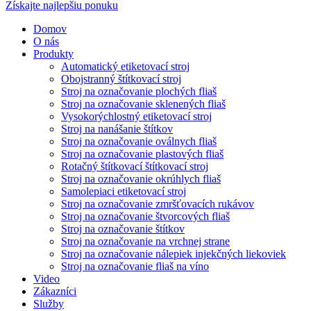
Získajte najlepšiu ponuku
Domov
O nás
Produkty
Automatický etiketovací stroj
Obojstranný štítkovací stroj
Stroj na označovanie plochých fliaš
Stroj na označovanie sklenených fliaš
Vysokorýchlostný etiketovací stroj
Stroj na nanášanie štítkov
Stroj na označovanie oválnych fliaš
Stroj na označovanie plastových fliaš
Rotačný štítkovací štítkovací stroj
Stroj na označovanie okrúhlych fliaš
Samolepiaci etiketovací stroj
Stroj na označovanie zmršťovacích rukávov
Stroj na označovanie štvorcových fliaš
Stroj na označovanie štítkov
Stroj na označovanie na vrchnej strane
Stroj na označovanie nálepiek injekčných liekoviek
Stroj na označovanie fliaš na víno
Video
Zákazníci
Služby