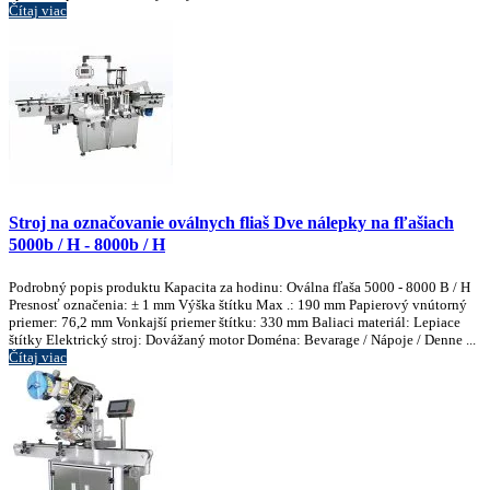
Čítaj viac
Stroj na označovanie oválnych fliaš Dve nálepky na fľašiach
5000b / H - 8000b / H
Podrobný popis produktu Kapacita za hodinu: Oválna fľaša 5000 - 8000 B / H
Presnosť označenia: ± 1 mm Výška štítku Max .: 190 mm Papierový vnútorný
priemer: 76,2 mm Vonkajší priemer štítku: 330 mm Baliaci materiál: Lepiace
štítky Elektrický stroj: Dovážaný motor Doména: Bevarage / Nápoje / Denne ...
Čítaj viac