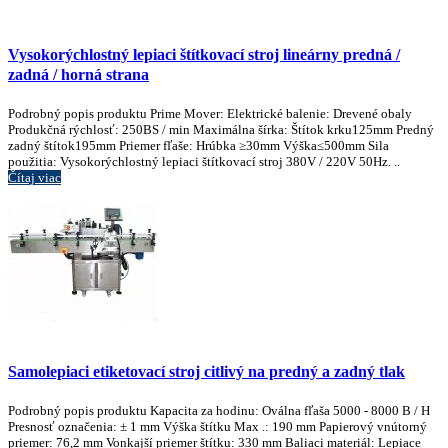
Vysokorýchlostný lepiaci štítkovací stroj lineárny predná /
zadná / horná strana
Podrobný popis produktu Prime Mover: Elektrické balenie: Drevené obaly
Produkčná rýchlosť: 250BS / min Maximálna šírka: Štítok krku125mm Predný
zadný štítok195mm Priemer fľaše: Hrúbka ≥30mm Výška≤500mm Sila
použitia: Vysokorýchlostný lepiaci štítkovací stroj 380V / 220V 50Hz. ..
Čítaj viac
Samolepiaci etiketovací stroj citlivý na predný a zadný tlak
Podrobný popis produktu Kapacita za hodinu: Oválna fľaša 5000 - 8000 B / H
Presnosť označenia: ± 1 mm Výška štítku Max .: 190 mm Papierový vnútorný
priemer: 76,2 mm Vonkajší priemer štítku: 330 mm Baliaci materiál: Lepiace