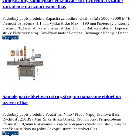
Obojstranný samolepiaci etiketovací stroj vpredu a vzadu /
zariadenie na označovanie fliaš
Podrobný popis produktu Kapacita za hodinu: Oválna fľaša 5000 - 8000 B / H
Presnosť označenia: ± 1 mm Výška štítku Max .: 190 mm Papierový vnútorný
priemer: 76,2 mm Vonkajší priemer štítku: 330 mm Baliaci materiál: Lepiace
štítky Elektrický stroj: Dovážaný motor Doména: Bevarage / Nápoje / Denne ...
Čítaj viac
Samolepiaci etiketovací stroj, stroj na nanášanie etikiet na
uzávery fliaš
Podrobný popis produktu Použiť na: Víno / Pivo / Nápoj Kruhová fľaša
Rýchlosť: 250BS / Min. Šírka štítku Objekt: 190mm Stav: Prispôsobená
Presnosť: ± 0,5mm Rokovanie: Cena Samolepiaci etiketovací stroj, Stroj na
nanášanie štítkov na jednu / dvojitú stranu na uzáver fliaš. ..
Čítaj viac