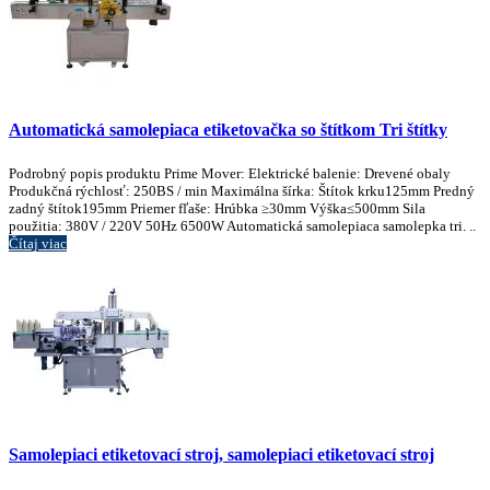
Automatická samolepiaca etiketovačka so štítkom Tri štítky
Podrobný popis produktu Prime Mover: Elektrické balenie: Drevené obaly
Produkčná rýchlosť: 250BS / min Maximálna šírka: Štítok krku125mm Predný
zadný štítok195mm Priemer fľaše: Hrúbka ≥30mm Výška≤500mm Sila
použitia: 380V / 220V 50Hz 6500W Automatická samolepiaca samolepka tri. ..
Čítaj viac
Samolepiaci etiketovací stroj, samolepiaci etiketovací stroj