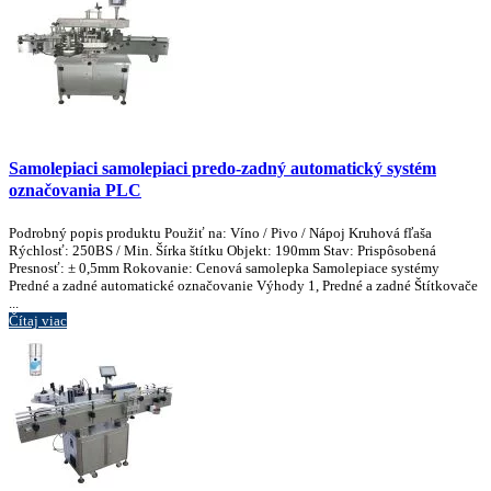
Samolepiaci samolepiaci predo-zadný automatický systém
označovania PLC
Podrobný popis produktu Použiť na: Víno / Pivo / Nápoj Kruhová fľaša
Rýchlosť: 250BS / Min. Šírka štítku Objekt: 190mm Stav: Prispôsobená
Presnosť: ± 0,5mm Rokovanie: Cenová samolepka Samolepiace systémy
Predné a zadné automatické označovanie Výhody 1, Predné a zadné Štítkovače
...
Čítaj viac