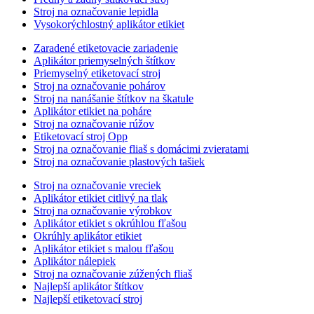
Stroj na označovanie lepidla
Vysokorýchlostný aplikátor etikiet
Zaradené etiketovacie zariadenie
Aplikátor priemyselných štítkov
Priemyselný etiketovací stroj
Stroj na označovanie pohárov
Stroj na nanášanie štítkov na škatule
Aplikátor etikiet na poháre
Stroj na označovanie rúžov
Etiketovací stroj Opp
Stroj na označovanie fliaš s domácimi zvieratami
Stroj na označovanie plastových tašiek
Stroj na označovanie vreciek
Aplikátor etikiet citlivý na tlak
Stroj na označovanie výrobkov
Aplikátor etikiet s okrúhlou fľašou
Okrúhly aplikátor etikiet
Aplikátor etikiet s malou fľašou
Aplikátor nálepiek
Stroj na označovanie zúžených fliaš
Najlepší aplikátor štítkov
Najlepší etiketovací stroj