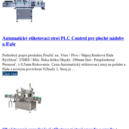
Automatický etiketovací stroj PLC Control pre ploché nádoby
a fľaše
Podrobný popis produktu Použiť na: Víno / Pivo / Nápoj Kruhová fľaša
Rýchlosť: 250BS / Min. Šírka štítku Objekt: 190mm Stav: Prispôsobená
Presnosť: ± 0,5mm Rokovanie: Cena Automatický etiketovací stroj na poháre a
fľaše s rovným povrchom Výhody 1, Stroj je ...
Čítaj viac