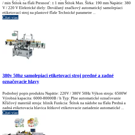
/ min Štítok na fľaši Presnosť: ± 1 mm Štítok Max. Šírka: 190 mm Napätie: 380
V / 220 V Elektrické diely: Dovážaný značkový automatický samolepiaci
etiketovací stroj na plastové fľaše Technické parametre ...
Čítaj viac
380v 50hz samolepiaci etiketovací stroj predné a zadné
označovacie hlavy
Podrobný popis produktu Napätie: 220V / 380V 50Hz Výkon stroja: 6500W
Výrobná kapacita: 6000-80000B / h Typ: Plne automatické označovanie
Kľúčový materiál stroja: hliník Funkcia: Štítok na nádobe na fľašu Predná a
zadná etiketovacia hlavica štítkové etiketovacie zariadenie automatické ...
Čítaj viac