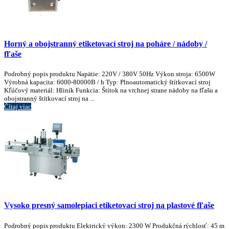
Horný a obojstranný etiketovací stroj na poháre / nádoby /
fľaše
Podrobný popis produktu Napätie: 220V / 380V 50Hz Výkon stroja: 6500W
Výrobná kapacita: 6000-80000B / h Typ: Plnoautomatický štítkovací stroj
Kľúčový materiál: Hliník Funkcia: Štítok na vrchnej strane nádoby na fľašu a
obojstranný štítkovací stroj na ...
Čítaj viac
Vysoko presný samolepiaci etiketovací stroj na plastové fľaše
Podrobný popis produktu Elektrický výkon: 2300 W Produkčná rýchlosť: 45 m