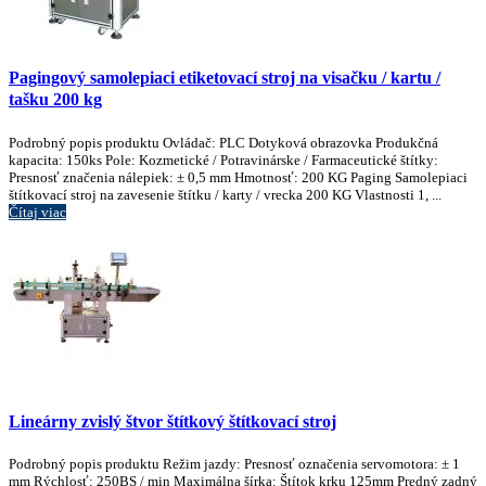
Pagingový samolepiaci etiketovací stroj na visačku / kartu /
tašku 200 kg
Podrobný popis produktu Ovládač: PLC Dotyková obrazovka Produkčná
kapacita: 150ks Pole: Kozmetické / Potravinárske / Farmaceutické štítky:
Presnosť značenia nálepiek: ± 0,5 mm Hmotnosť: 200 KG Paging Samolepiaci
štítkovací stroj na zavesenie štítku / karty / vrecka 200 KG Vlastnosti 1, ...
Čítaj viac
Lineárny zvislý štvor štítkový štítkovací stroj
Podrobný popis produktu Režim jazdy: Presnosť označenia servomotora: ± 1
mm Rýchlosť: 250BS / min Maximálna šírka: Štítok krku 125mm Predný zadný