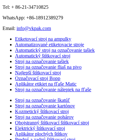
Tel: + 86-21-34710825
WhatsApp: +86-18912389279
Email:
info@vkpak.com
Etiketovací stroj na ampulky
Automatizované etiketovacie stroje
Automatický stroj na označovanie tašiek
Automatický štítkovací stroj
Stroj na označovanie tašiek
Stroj na označovanie fliaš na pivo
Najlepší štítkovací stroj
Označovací stroj Bopp
Aplikátor etikiet na fľaše Matic
Stroj na označovanie nálepiek na fľaše
Stroj na označovanie škatúľ
Stroj na označovanie kartónov
Kozmetický štítkovací stroj
Stroj na označovanie pohárov
Obojstranný štítkovací štítkovací stroj
Elektrický štítkovací stroj
Aplikátor plochých štítkov
Predný a zadný štítkovací stroj