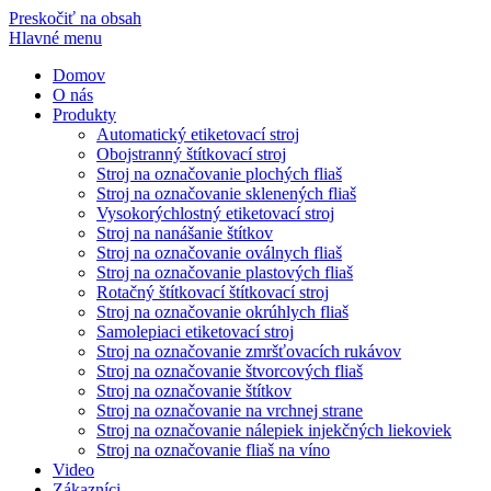
Preskočiť na obsah
Hlavné menu
Domov
O nás
Produkty
Automatický etiketovací stroj
Obojstranný štítkovací stroj
Stroj na označovanie plochých fliaš
Stroj na označovanie sklenených fliaš
Vysokorýchlostný etiketovací stroj
Stroj na nanášanie štítkov
Stroj na označovanie oválnych fliaš
Stroj na označovanie plastových fliaš
Rotačný štítkovací štítkovací stroj
Stroj na označovanie okrúhlych fliaš
Samolepiaci etiketovací stroj
Stroj na označovanie zmršťovacích rukávov
Stroj na označovanie štvorcových fliaš
Stroj na označovanie štítkov
Stroj na označovanie na vrchnej strane
Stroj na označovanie nálepiek injekčných liekoviek
Stroj na označovanie fliaš na víno
Video
Zákazníci