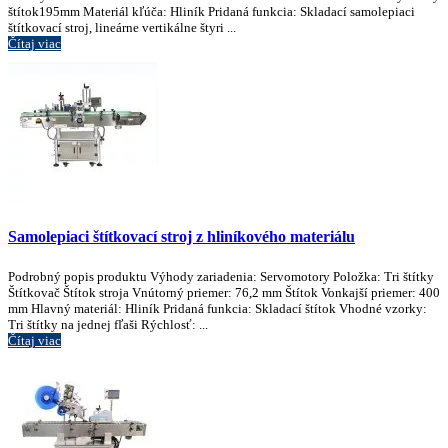
štítok195mm Materiál kľúča: Hliník Pridaná funkcia: Skladací samolepiaci
štítkovací stroj, lineárne vertikálne štyri ...
Čítaj viac
Samolepiaci štítkovací stroj z hliníkového materiálu
Podrobný popis produktu Výhody zariadenia: Servomotory Položka: Tri štítky
Štítkovač Štítok stroja Vnútorný priemer: 76,2 mm Štítok Vonkajší priemer: 400
mm Hlavný materiál: Hliník Pridaná funkcia: Skladací štítok Vhodné vzorky:
Tri štítky na jednej fľaši Rýchlosť: ...
Čítaj viac