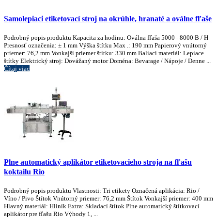
Samolepiaci etiketovací stroj na okrúhle, hranaté a oválne fľaše
Podrobný popis produktu Kapacita za hodinu: Oválna fľaša 5000 - 8000 B / H
Presnosť označenia: ± 1 mm Výška štítku Max .: 190 mm Papierový vnútorný
priemer: 76,2 mm Vonkajší priemer štítku: 330 mm Baliaci materiál: Lepiace
štítky Elektrický stroj: Dovážaný motor Doména: Bevarage / Nápoje / Denne ...
Čítaj viac
Plne automatický aplikátor etiketovacieho stroja na fľašu
koktailu Rio
Podrobný popis produktu Vlastnosti: Tri etikety Označená aplikácia: Rio /
Víno / Pivo Štítok Vnútorný priemer: 76,2 mm Štítok Vonkajší priemer: 400 mm
Hlavný materiál: Hliník Extra: Skladací štítok Plne automatický štítkovací
aplikátor pre fľašu Rio Výhody 1, ...