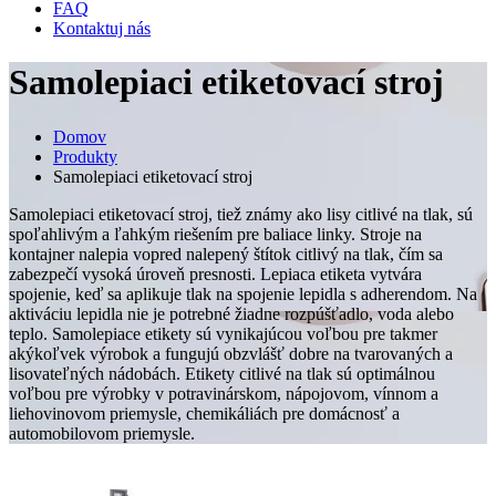
FAQ
Kontaktuj nás
Samolepiaci etiketovací stroj
Domov
Produkty
Samolepiaci etiketovací stroj
Samolepiaci etiketovací stroj, tiež známy ako lisy citlivé na tlak, sú
spoľahlivým a ľahkým riešením pre baliace linky. Stroje na
kontajner nalepia vopred nalepený štítok citlivý na tlak, čím sa
zabezpečí vysoká úroveň presnosti. Lepiaca etiketa vytvára
spojenie, keď sa aplikuje tlak na spojenie lepidla s adherendom. Na
aktiváciu lepidla nie je potrebné žiadne rozpúšťadlo, voda alebo
teplo. Samolepiace etikety sú vynikajúcou voľbou pre takmer
akýkoľvek výrobok a fungujú obzvlášť dobre na tvarovaných a
lisovateľných nádobách. Etikety citlivé na tlak sú optimálnou
voľbou pre výrobky v potravinárskom, nápojovom, vínnom a
liehovinovom priemysle, chemikáliách pre domácnosť a
automobilovom priemysle.