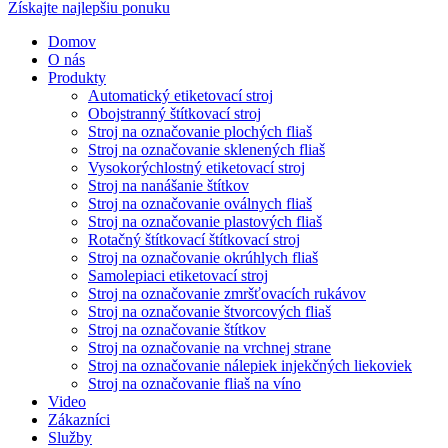
Získajte najlepšiu ponuku
Domov
O nás
Produkty
Automatický etiketovací stroj
Obojstranný štítkovací stroj
Stroj na označovanie plochých fliaš
Stroj na označovanie sklenených fliaš
Vysokorýchlostný etiketovací stroj
Stroj na nanášanie štítkov
Stroj na označovanie oválnych fliaš
Stroj na označovanie plastových fliaš
Rotačný štítkovací štítkovací stroj
Stroj na označovanie okrúhlych fliaš
Samolepiaci etiketovací stroj
Stroj na označovanie zmršťovacích rukávov
Stroj na označovanie štvorcových fliaš
Stroj na označovanie štítkov
Stroj na označovanie na vrchnej strane
Stroj na označovanie nálepiek injekčných liekoviek
Stroj na označovanie fliaš na víno
Video
Zákazníci
Služby