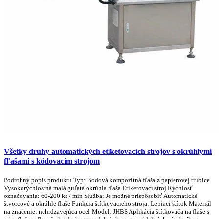
Všetky druhy automatických etiketovacích strojov s okrúhlymi
fľašami s kódovacím strojom
Podrobný popis produktu Typ: Bodová kompozitná fľaša z papierovej trubice
Vysokorýchlostná malá guľatá okrúhla fľaša Etiketovací stroj Rýchlosť
označovania: 60-200 ks / min Služba: Je možné prispôsobiť Automatické
štvorcové a okrúhle fľaše Funkcia štítkovacieho stroja: Lepiaci štítok Materiál
na značenie: nehrdzavejúca oceľ Model: JHBS Aplikácia štítkovača na fľaše s