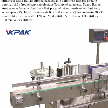
štítkovací štítok Baliaci stroj na označovanie okrúhlych fliaš pre použité
automatické výrobné ceny samolepiace Technické parametre: Názov Baliaci
stroj na označovanie okrúhlych fliaš pre použité automatické výrobné ceny
samolepiace Rýchlosť označovania 60 - 350 ks / min. Výška predmetu 30 - 350
mm Hrúbka predmetu 20 - 120 mm Výška štítku 5 - 180 mm Dĺžka štítka 25 -
300 mm Valček štítkov ...