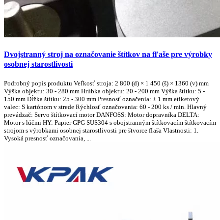
Dvojstranný stroj na označovanie štítkov na fľaše pre výrobky
osobnej starostlivosti
Podrobný popis produktu Veľkosť stroja: 2 800 (d) × 1 450 (š) × 1360 (v) mm
Výška objektu: 30 - 280 mm Hrúbka objektu: 20 - 200 mm Výška štítku: 5 -
150 mm Dĺžka štítku: 25 - 300 mm Presnosť označenia: ± 1 mm etiketový
valec: S kartónom v strede Rýchlosť označovania: 60 - 200 ks / min. Hlavný
prevádzač: Servo štítkovací motor DANFOSS: Motor dopravníka DELTA:
Motor s lúčmi HY: Papier GPG SUS304 s obojstranným štítkovacím štítkovacím
strojom s výrobkami osobnej starostlivosti pre štvorce fľaša Vlastnosti: 1.
Vysoká presnosť označovania, ...