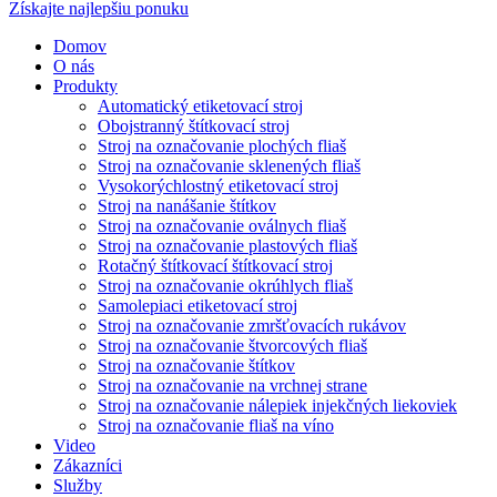
Získajte najlepšiu ponuku
Domov
O nás
Produkty
Automatický etiketovací stroj
Obojstranný štítkovací stroj
Stroj na označovanie plochých fliaš
Stroj na označovanie sklenených fliaš
Vysokorýchlostný etiketovací stroj
Stroj na nanášanie štítkov
Stroj na označovanie oválnych fliaš
Stroj na označovanie plastových fliaš
Rotačný štítkovací štítkovací stroj
Stroj na označovanie okrúhlych fliaš
Samolepiaci etiketovací stroj
Stroj na označovanie zmršťovacích rukávov
Stroj na označovanie štvorcových fliaš
Stroj na označovanie štítkov
Stroj na označovanie na vrchnej strane
Stroj na označovanie nálepiek injekčných liekoviek
Stroj na označovanie fliaš na víno
Video
Zákazníci
Služby