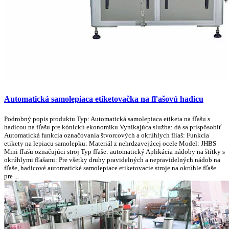
Automatická samolepiaca etiketovačka na fľašovú hadicu
Podrobný popis produktu Typ: Automatická samolepiaca etiketa na fľašu s
hadicou na fľašu pre kónickú ekonomiku Vynikajúca služba: dá sa prispôsobiť
Automatická funkcia označovania štvorcových a okrúhlych fliaš: Funkcia
etikety na lepiacu samolepku: Materiál z nehrdzavejúcej ocele Model: JHBS
Mini fľašu označujúci stroj Typ fľaše: automatický Aplikácia nádoby na štítky s
okrúhlymi fľašami: Pre všetky druhy pravidelných a nepravidelných nádob na
fľaše, hadicové automatické samolepiace etiketovacie stroje na okrúhle fľaše
pre ...