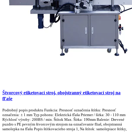
Štvorcový etiketovací stroj, obojstranný etiketovací stroj na
fľaše
Podrobný popis produktu Funkcia: Presnosť označenia štítku: Presnosť
označenia: ± 1 mm Typ pohonu: Elektrická fľaša Priemer / šírka: 30 - 110 mm
Rýchlosť výroby: 200BS / min. Štítok Max. Šírka: 190mm Balenie: Drevené
puzdro s PE pevným štvorcovým strojom na označovanie fliaš, obojstranná
samolepka na fľašu Popis štítkovacieho stroja 1, Na štítok: samolepiace štítky,