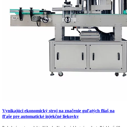
Vynikajúci ekonomický stroj na značenie guľatých fliaš na
fľaše pre automatické injekčné liekovky