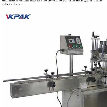
Automatická okrúhla fľaša na víno pre vysokorýchlostné rukávy, zmršťovacie
guľaté etikety ...