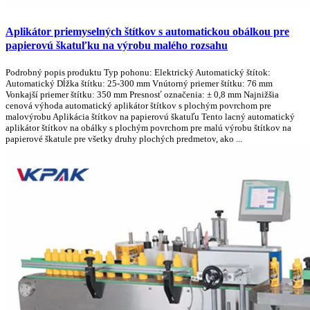
Aplikátor priemyselných štítkov s automatickou obálkou pre
papierovú škatuľku na výrobu malého rozsahu
Podrobný popis produktu Typ pohonu: Elektrický Automatický štítok:
Automatický Dĺžka štítku: 25-300 mm Vnútorný priemer štítku: 76 mm
Vonkajší priemer štítku: 350 mm Presnosť označenia: ± 0,8 mm Najnižšia
cenová výhoda automatický aplikátor štítkov s plochým povrchom pre
malovýrobu Aplikácia štítkov na papierovú škatuľu Tento lacný automatický
aplikátor štítkov na obálky s plochým povrchom pre malú výrobu štítkov na
papierové škatule pre všetky druhy plochých predmetov, ako ...