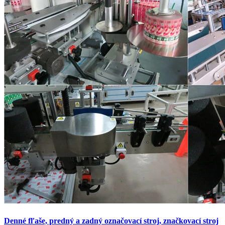
Denné fľaše, predný a zadný označovací stroj, značkovací stroj