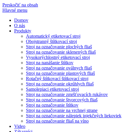
Preskočiť na obsah
Hlavné menu
Domov
O nás
Produkty
Automatický etiketovací stroj
Obojstranný štítkovací stroj
Stroj na označovanie plochých fliaš
Stroj na označovanie sklenených fliaš
Vysokorýchlostný etiketovací stroj
Stroj na nanášanie štítkov
Stroj na označovanie oválnych fliaš
Stroj na označovanie plastových fliaš
Rotačný štítkovací štítkovací stroj
Stroj na označovanie okrúhlych fliaš
Samolepiaci etiketovací stroj
Stroj na označovanie zmršťovacích rukávov
Stroj na označovanie štvorcových fliaš
Stroj na označovanie štítkov
Stroj na označovanie na vrchnej strane
Stroj na označovanie nálepiek injekčných liekoviek
Stroj na označovanie fliaš na víno
Video
Zákazníci