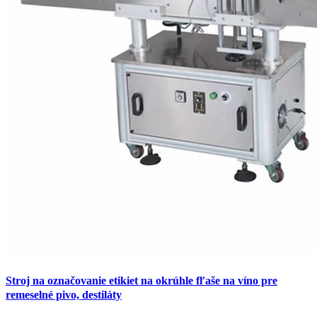
Stroj na označovanie etikiet na okrúhle fľaše na víno pre
remeselné pivo, destiláty