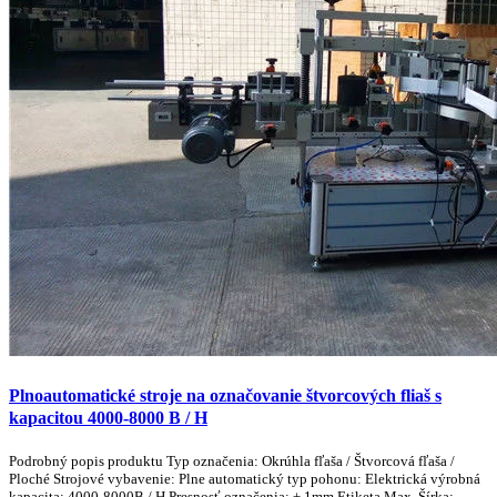
Plnoautomatické stroje na označovanie štvorcových fliaš s
kapacitou 4000-8000 B / H
Podrobný popis produktu Typ označenia: Okrúhla fľaša / Štvorcová fľaša /
Ploché Strojové vybavenie: Plne automatický typ pohonu: Elektrická výrobná
kapacita: 4000-8000B / H Presnosť označenia: ± 1mm Etiketa Max. Šírka: