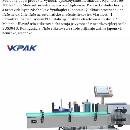
Podrobný popis produktu Výhoda: Vysokorýchlostné značenie Rýchlosť: 60-
200 ks / min Materiál: nehrdzavejúca oceľ Aplikácia: Pre všetky druhy bežných
a nepravidelných zásobníkov Vynikajúci ekonomický leštiaci prostriedok na
fľaše na okrúhle fľaše na automatické značenie liekoviek Vlastnosti: 1.
Prevádzka: riadiaci systém PLC uľahčuje obsluhu etiketovacieho stroja 2.
Materiál: Hlavné telo etiketovacieho stroja je vyrobené z nehrdzavejúcej ocele
SUS304 3. Konfigurácia: Naše etiketovacie stroje prijímajú známe japonské,
nemecké, americké ...