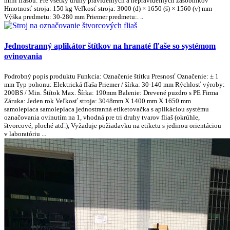
mini fľašou: Pre všetky druhy pravidelných a nepravidelných zásobníkov
Hmotnosť stroja: 150 kg Veľkosť stroja: 3000 (d) × 1650 (š) × 1560 (v) mm
Výška predmetu: 30-280 mm Priemer predmetu:. ..
Jednostranný aplikátor štítkov na hranaté fľaše so systémom
ovinovania
Podrobný popis produktu Funkcia: Označenie štítku Presnosť Označenie: ± 1
mm Typ pohonu: Elektrická fľaša Priemer / šírka: 30-140 mm Rýchlosť výroby:
200BS / Min. Štítok Max. Šírka: 190mm Balenie: Drevené puzdro s PE Firma
Záruka: Jeden rok Veľkosť stroja: 3048mm X 1400 mm X 1650 mm
samolepiaca samolepiaca jednostranná etiketovačka s aplikáciou systému
označovania ovinutím na 1, vhodná pre tri druhy tvarov fliaš (okrúhle,
štvorcové, ploché atď.), Vyžaduje požiadavku na etiketu s jedinou orientáciou
v laboratóriu ...