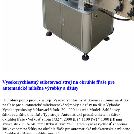
Vysokorýchlostný etiketovací stroj na okrúhle fľaše pre
automatické mliečne výrobky a džúsy
Podrobný popis produktu Typ: Vysokorýchlostný štítkovací automat na štítky
na fľaše pre automatické mliekarenské výrobky a džúsy na džús Výhoda:
Vysokorýchlostný štítkovací štítok: 20 - 200 ks / min Model: Šablónový
štítkovací štítok na fľašu Typ stroja: Automatická presná etiketa na štítok
okrúhlej fľaše - Veľkosť stroja 1/32 ": 2000 (L) * 1100 (W) * 1300 (H) mm
Výška štítku: 15-140 mm Dĺžka štítku: 25-300 mm vysoká rýchlosť značenia
štítkovačom na štítky na okrúhle fľaše pre automatické mliekarenské a mliečne
výrobky Aplikácia na džús: vysoká ...