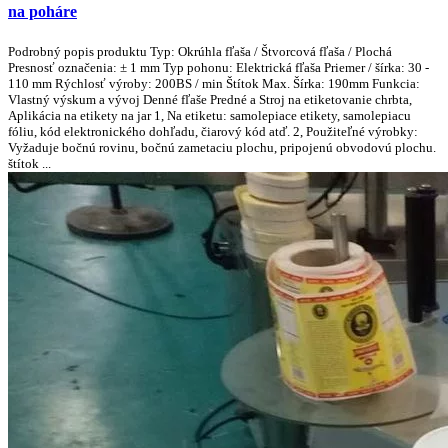
na poháre
Podrobný popis produktu Typ: Okrúhla fľaša / Štvorcová fľaša / Plochá
Presnosť označenia: ± 1 mm Typ pohonu: Elektrická fľaša Priemer / šírka: 30 -
110 mm Rýchlosť výroby: 200BS / min Štítok Max. Šírka: 190mm Funkcia:
Vlastný výskum a vývoj Denné fľaše Predné a Stroj na etiketovanie chrbta,
Aplikácia na etikety na jar 1, Na etiketu: samolepiace etikety, samolepiacu
fóliu, kód elektronického dohľadu, čiarový kód atď. 2, Použiteľné výrobky:
Vyžaduje bočnú rovinu, bočnú zametaciu plochu, pripojenú obvodovú plochu.
štítok ...