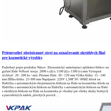
Priemyselný obojstranný stroj na označovanie okrúhlych fliaš
pre kozmetické výrobky
Podrobný popis produktu Názov: Ekonomický samolepiaci aplikátor štítkov na
guľaté fľaše Veľkosť stroja: 2000 x (d) x 1100 (š) x 1300 (v) mm Výstupná
rýchlosť: 20 - 200 ks / min. Priemer fľaše: 30 - 120 mm Výška štítku: 15 - 140
mm Dĺžka štítku: 25-300 mm Napájanie: 220V 1,5HP 50 / 60HZ štítok na
fľaštičku s automatickým obojstranným štítkom na fľašu na kozmetiku štítok na
fľaštičku s automatickým štítkom na fľaštičky s automatickým štítkom na fľašu
s okrúhlym štítkom na fľašu na kozmetiku je vhodný pre všetky druhy bežných
a pravidelných nádob, plochých povrch ...