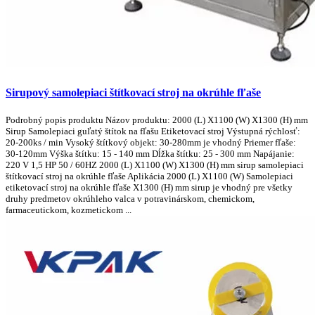
Sirupový samolepiaci štítkovací stroj na okrúhle fľaše
Podrobný popis produktu Názov produktu: 2000 (L) X1100 (W) X1300 (H) mm
Sirup Samolepiaci guľatý štítok na fľašu Etiketovací stroj Výstupná rýchlosť:
20-200ks / min Vysoký štítkový objekt: 30-280mm je vhodný Priemer fľaše:
30-120mm Výška štítku: 15 - 140 mm Dĺžka štítku: 25 - 300 mm Napájanie:
220 V 1,5 HP 50 / 60HZ 2000 (L) X1100 (W) X1300 (H) mm sirup samolepiaci
štítkovací stroj na okrúhle fľaše Aplikácia 2000 (L) X1100 (W) Samolepiaci
etiketovací stroj na okrúhle fľaše X1300 (H) mm sirup je vhodný pre všetky
druhy predmetov okrúhleho valca v potravinárskom, chemickom,
farmaceutickom, kozmetickom ...