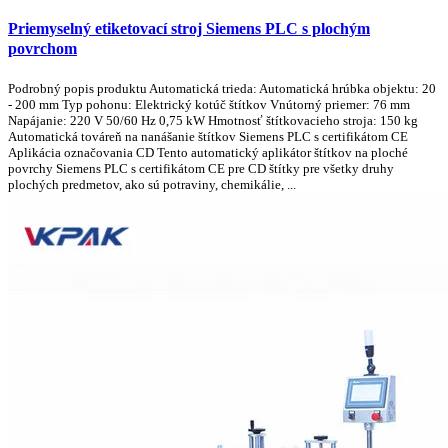
Priemyselný etiketovací stroj Siemens PLC s plochým
povrchom
Podrobný popis produktu Automatická trieda: Automatická hrúbka objektu: 20
- 200 mm Typ pohonu: Elektrický kotúč štítkov Vnútorný priemer: 76 mm
Napájanie: 220 V 50/60 Hz 0,75 kW Hmotnosť štítkovacieho stroja: 150 kg
Automatická továreň na nanášanie štítkov Siemens PLC s certifikátom CE
Aplikácia označovania CD Tento automatický aplikátor štítkov na ploché
povrchy Siemens PLC s certifikátom CE pre CD štítky pre všetky druhy
plochých predmetov, ako sú potraviny, chemikálie, ...