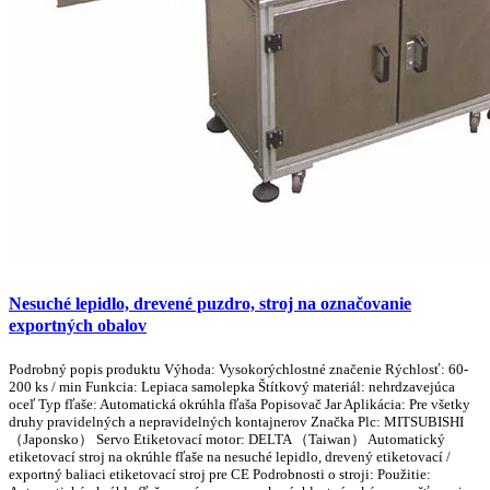
Nesuché lepidlo, drevené puzdro, stroj na označovanie
exportných obalov
Podrobný popis produktu Výhoda: Vysokorýchlostné značenie Rýchlosť: 60-
200 ks / min Funkcia: Lepiaca samolepka Štítkový materiál: nehrdzavejúca
oceľ Typ fľaše: Automatická okrúhla fľaša Popisovač Jar Aplikácia: Pre všetky
druhy pravidelných a nepravidelných kontajnerov Značka Plc: MITSUBISHI
（Japonsko） Servo Etiketovací motor: DELTA （Taiwan） Automatický
etiketovací stroj na okrúhle fľaše na nesuché lepidlo, drevený etiketovací /
exportný baliaci etiketovací stroj pre CE Podrobnosti o stroji: Použitie: