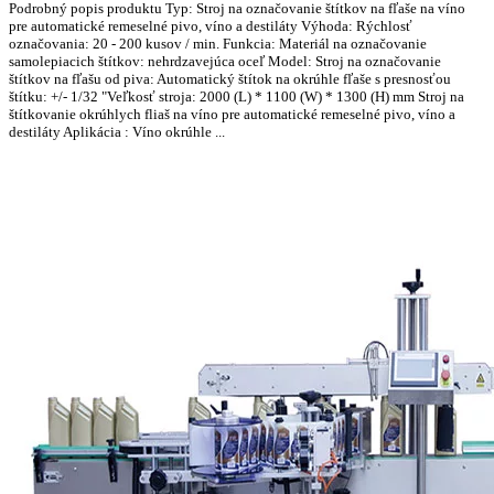
Podrobný popis produktu Typ: Stroj na označovanie štítkov na fľaše na víno
pre automatické remeselné pivo, víno a destiláty Výhoda: Rýchlosť
označovania: 20 - 200 kusov / min. Funkcia: Materiál na označovanie
samolepiacich štítkov: nehrdzavejúca oceľ Model: Stroj na označovanie
štítkov na fľašu od piva: Automatický štítok na okrúhle fľaše s presnosťou
štítku: +/- 1/32 "Veľkosť stroja: 2000 (L) * 1100 (W) * 1300 (H) mm Stroj na
štítkovanie okrúhlych fliaš na víno pre automatické remeselné pivo, víno a
destiláty Aplikácia : Víno okrúhle ...