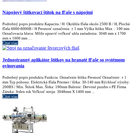
Nápojový štítkovací štítok na fľaše s nápojmi
Podrobný popis produktu Kapacita / H: Okrúhla fľaša okolo 2500 B / H, Plochá
fľaša 6000-8000B / H Presnosť označenia: ± 1 mm Výška štítku Max .: 190 mm
Označovacia hlava: Môže upraviť veľkosť uhla zariadenia: 3048 mm x 1700
mm x 1600 mm .. .
Čítaj viac
Jednostranný aplikátor štítkov na hranaté fľaše so systémom
ovinovania
Podrobný popis produktu Funkcia: Označenie štítku Presnosť Označenie: ± 1
mm Typ pohonu: Elektrická fľaša Priemer / šírka: 30-140 mm Rýchlosť výroby:
200BS / Min. Štítok Max. Šírka: 190mm Balenie: Drevené puzdro s PE Firma
Záruka: Jeden rok Veľkosť stroja: 3048mm X 1400 mm ...
Čítaj viac