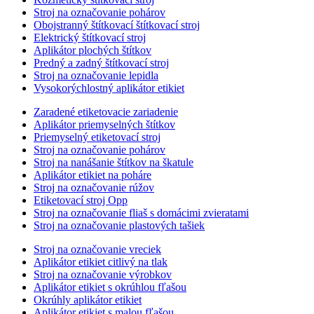
Stroj na označovanie pohárov
Obojstranný štítkovací štítkovací stroj
Elektrický štítkovací stroj
Aplikátor plochých štítkov
Predný a zadný štítkovací stroj
Stroj na označovanie lepidla
Vysokorýchlostný aplikátor etikiet
Zaradené etiketovacie zariadenie
Aplikátor priemyselných štítkov
Priemyselný etiketovací stroj
Stroj na označovanie pohárov
Stroj na nanášanie štítkov na škatule
Aplikátor etikiet na poháre
Stroj na označovanie rúžov
Etiketovací stroj Opp
Stroj na označovanie fliaš s domácimi zvieratami
Stroj na označovanie plastových tašiek
Stroj na označovanie vreciek
Aplikátor etikiet citlivý na tlak
Stroj na označovanie výrobkov
Aplikátor etikiet s okrúhlou fľašou
Okrúhly aplikátor etikiet
Aplikátor etikiet s malou fľašou