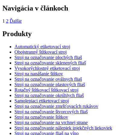
Navigácia v článkoch
1
2
Ďalšie
Produkty
Automatický etiketovací stroj
Obojstranný štítkovací stroj
Stroj na označovanie plochých fliaš
Stroj na označovanie sklenených fliaš
Vysokorýchlostný etiketovací stroj
Stroj na nanášanie štítkov
Stroj na označovanie oválnych fliaš
Stroj na označovanie plastových fliaš
Rotačný štítkovací štítkovací stroj
Stroj na označovanie okrúhlych fliaš
Samolepiaci etiketovací stroj
Stroj na označovanie zmršťovacích rukávov
Stroj na označovanie štvorcových fliaš
Stroj na označovanie štítkov
Stroj na označovanie na vrchnej strane
Stroj na označovanie nálepiek injekčných liekoviek
Stroj na označovanie fliaš na víno