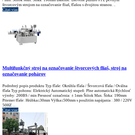
štvorcovým strojom na označovanie fliaš, fľašou s dvojitou stranou. ..
Čítaj viac
Multifunkčný stroj na označovanie štvorcových fliaš, stroj na
označovanie pohárov
Podrobný popis produktu Typ fľaše: Okrúhla fľaša / Štvorcová fľaša / Oválna
fľaša Typ pohonu: Elektrický Automatický stupeň: Plne automatická Rýchlosť
výroby: 200BS / min Presnosť označenia: ± 1mm Štítok Max. Šírka: 190mm
Priemer fľaše: Hrúbka≤30mm Výška≤500mm s použitím napájania : 380 / 220V
50HZ ...
Čítaj viac