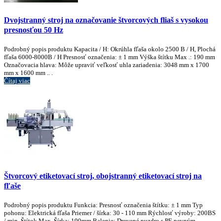
Dvojstranný stroj na označovanie štvorcových fliaš s vysokou
presnosťou 50 Hz
Podrobný popis produktu Kapacita / H: Okrúhla fľaša okolo 2500 B / H, Plochá
fľaša 6000-8000B / H Presnosť označenia: ± 1 mm Výška štítku Max .: 190 mm
Označovacia hlava: Môže upraviť veľkosť uhla zariadenia: 3048 mm x 1700
mm x 1600 mm .. .
Čítaj viac
Štvorcový etiketovací stroj, obojstranný etiketovací stroj na
fľaše
Podrobný popis produktu Funkcia: Presnosť označenia štítku: ± 1 mm Typ
pohonu: Elektrická fľaša Priemer / šírka: 30 - 110 mm Rýchlosť výroby: 200BS
/ min. Štítok Max. Šírka: 190mm Balenie: Drevené puzdro s PE pevným