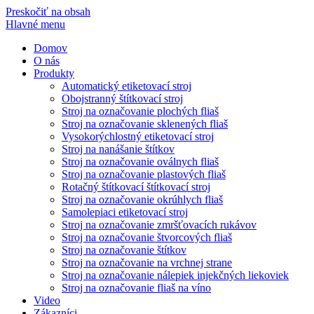
Preskočiť na obsah
Hlavné menu
Domov
O nás
Produkty
Automatický etiketovací stroj
Obojstranný štítkovací stroj
Stroj na označovanie plochých fliaš
Stroj na označovanie sklenených fliaš
Vysokorýchlostný etiketovací stroj
Stroj na nanášanie štítkov
Stroj na označovanie oválnych fliaš
Stroj na označovanie plastových fliaš
Rotačný štítkovací štítkovací stroj
Stroj na označovanie okrúhlych fliaš
Samolepiaci etiketovací stroj
Stroj na označovanie zmršťovacích rukávov
Stroj na označovanie štvorcových fliaš
Stroj na označovanie štítkov
Stroj na označovanie na vrchnej strane
Stroj na označovanie nálepiek injekčných liekoviek
Stroj na označovanie fliaš na víno
Video
Zákazníci