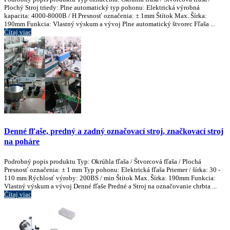
Plochý Stroj triedy: Plne automatický typ pohonu: Elektrická výrobná
kapacita: 4000-8000B / H Presnosť označenia: ± 1mm Štítok Max. Šírka:
190mm Funkcia: Vlastný výskum a vývoj Plne automatický štvorec Fľaša ...
Čítaj viac
Denné fľaše, predný a zadný označovací stroj, značkovací stroj
na poháre
Podrobný popis produktu Typ: Okrúhla fľaša / Štvorcová fľaša / Plochá
Presnosť označenia: ± 1 mm Typ pohonu: Elektrická fľaša Priemer / šírka: 30 -
110 mm Rýchlosť výroby: 200BS / min Štítok Max. Šírka: 190mm Funkcia:
Vlastný výskum a vývoj Denné fľaše Predné a Stroj na označovanie chrbta ...
Čítaj viac