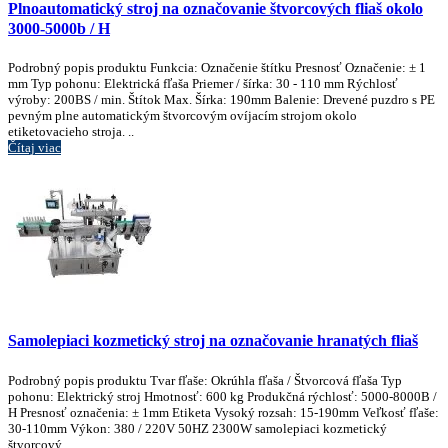
Plnoautomatický stroj na označovanie štvorcových fliaš okolo
3000-5000b / H
Podrobný popis produktu Funkcia: Označenie štítku Presnosť Označenie: ± 1
mm Typ pohonu: Elektrická fľaša Priemer / šírka: 30 - 110 mm Rýchlosť
výroby: 200BS / min. Štítok Max. Šírka: 190mm Balenie: Drevené puzdro s PE
pevným plne automatickým štvorcovým ovíjacím strojom okolo
etiketovacieho stroja. ..
Čítaj viac
Samolepiaci kozmetický stroj na označovanie hranatých fliaš
Podrobný popis produktu Tvar fľaše: Okrúhla fľaša / Štvorcová fľaša Typ
pohonu: Elektrický stroj Hmotnosť: 600 kg Produkčná rýchlosť: 5000-8000B /
H Presnosť označenia: ± 1mm Etiketa Vysoký rozsah: 15-190mm Veľkosť fľaše:
30-110mm Výkon: 380 / 220V 50HZ 2300W samolepiaci kozmetický
štvorcový ...