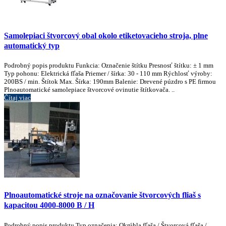
Samolepiaci štvorcový obal okolo etiketovacieho stroja, plne
automatický typ
Podrobný popis produktu Funkcia: Označenie štítku Presnosť štítku: ± 1 mm
Typ pohonu: Elektrická fľaša Priemer / šírka: 30 - 110 mm Rýchlosť výroby:
200BS / min. Štítok Max. Šírka: 190mm Balenie: Drevené púzdro s PE firmou
Plnoautomatické samolepiace štvorcové ovinutie štítkovača. ..
Čítaj viac
Plnoautomatické stroje na označovanie štvorcových fliaš s
kapacitou 4000-8000 B / H
Podrobný popis produktu Typ označenia: Okrúhla fľaša / Štvorcová fľaša /