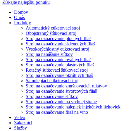
Získajte najlepšiu ponuku
Domov
O nás
Produkty
Automatický etiketovací stroj
Obojstranný štítkovací stroj
Stroj na označovanie plochých fliaš
Stroj na označovanie sklenených fliaš
Vysokorýchlostný etiketovací stroj
Stroj na nanášanie štítkov
Stroj na označovanie oválnych fliaš
Stroj na označovanie plastových fliaš
Rotačný štítkovací štítkovací stroj
Stroj na označovanie okrúhlych fliaš
Samolepiaci etiketovací stroj
Stroj na označovanie zmršťovacích rukávov
Stroj na označovanie štvorcových fliaš
Stroj na označovanie štítkov
Stroj na označovanie na vrchnej strane
Stroj na označovanie nálepiek injekčných liekoviek
Stroj na označovanie fliaš na víno
Video
Zákazníci
Služby