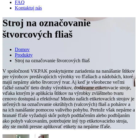
FAQ
Kontaktuj nás
Stroj na označovanie
štvorcových fliaš
Domov
Produkty
Stroj na označovanie štvorcových fliaš
V spoločnosti VKPAK poskytujeme zariadenia na nanášanie štítkov
pre výrobcov predávajúcich výrobky vo fľašiach a nádobách, ktoré
majú nepárny alebo štvorcový tvar. Aj keď je všeobecne veľmi
ťažké označiť tieto druhy výrobkov, dodávame etiketovacie stroje,
vďaka ktorým je aplikácia štítkov na výrobky zvláštneho tvaru
cenovo dostupná a efektívna! Mnoho našich etiketovacích strojov je
určených na označovanie okrúhlych (valcových) fliaš a pohárov a
na ich nanášanie pomocou valivého pohybu. Pretože však nepárne a
hranaté fľaše vyžadujú skôr pohyb podtlačením alebo podbíjaním
ako pohyb valcovaním, potrebujete iný typ etiketovacieho stroja,
aby ste mohli presne aplikovať etikety na nepárne fľaše.