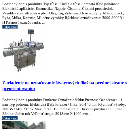
Podrobný popis produktu Typ fľaše: Okrúhla fľaša / hranatá fľaša poháňané:
Elektrické aplikácie: Kozmetika, Nápoje, Čistenie, Čistiaci prostriedok,
Výrobky starostlivosti o pleť, Olej, Čaj, Zelenina, Ovocie, Ryby, Mäso, Snack,
Ryža, Múka, Korenie, Mliečne výrobky Rýchlosť označovania: 5000-8000B /
H Presnosť označovania: ...
Čítaj viac
Zariadenie na označovanie štvorcových fliaš na prednej strane s
preorientovaním
Podrobný popis produktu Funkcia: Označenie štítku Presnosť Označenie: ± 1
mm Typ pohonu: Elektrická fľaša Priemer / šírka: 30-140 mm Rýchlosť výroby:
200BS / Min. Štítok Max. Šírka: 190mm Balenie: Drevené puzdro s PE Firma
Záruka: Jeden rok Veľkosť stroja: 3048mm X 1400 mm ...
Čítaj viac