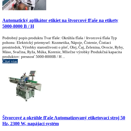
Automatický aplikátor etikiet na štvorcové fľaše na etikety
5000-8000 B / H
Podrobný popis produktu Tvar fľaše: Okrúhla fľaša / štvorcová fľaša Typ
pohonu: Elektrický priemysel: Kozmetika, Nápoje, Čistenie, Čistiaci
prostriedok, Výrobky starostlivosti o pleť, Olej, Čaj, Zelenina, Ovocie, Ryby,
Mäso, Svačina, Ryža, Múka, Korenie, Mliečne výrobky Produkčná kapacita
produktov: presnosť 5000-8000B / H ...
Čítaj viac
Štvorcové a okrúhle fľaše Automatizovaný etiketovací stroj 50
Hz, 2300 W, napájací systém