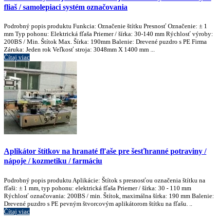
fliaš / samolepiaci systém označovania
Podrobný popis produktu Funkcia: Označenie štítku Presnosť Označenie: ± 1
mm Typ pohonu: Elektrická fľaša Priemer / šírka: 30-140 mm Rýchlosť výroby:
200BS / Min. Štítok Max. Šírka: 190mm Balenie: Drevené puzdro s PE Firma
Záruka: Jeden rok Veľkosť stroja: 3048mm X 1400 mm ...
Čítaj viac
Aplikátor štítkov na hranaté fľaše pre šesťhranné potraviny /
nápoje / kozmetiku / farmáciu
Podrobný popis produktu Aplikácie: Štítok s presnosťou označenia štítku na
fľaši: ± 1 mm, typ pohonu: elektrická fľaša Priemer / šírka: 30 - 110 mm
Rýchlosť označovania: 200BS / min. Štítok, maximálna šírka: 190 mm Balenie:
Drevené puzdro s PE pevným štvorcovým aplikátorom štítku na fľašu. ..
Čítaj viac