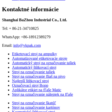
Kontaktné informácie
Shanghai BaZhou Industrial Co., Ltd.
Tel: + 86-21-34710825
WhatsApp: +86-18912389279
Email:
info@vkpak.com
Etiketovací stroj na ampulky
Automatizované etiketovacie stroje
Automatický stroj na označovanie tašiek
Automatický štítkovací stroj
Stroj na označovanie tašiek
Stroj na označovanie fliaš na pivo
Najlepší štítkovací stroj
Označovací stroj Bopp
Aplikátor etikiet na fľaše Matic
Stroj na označovanie nálepiek na fľaše
Stroj na označovanie škatúľ
Stroj na označovanie kartónov
Kozmetický štítkovací stroj