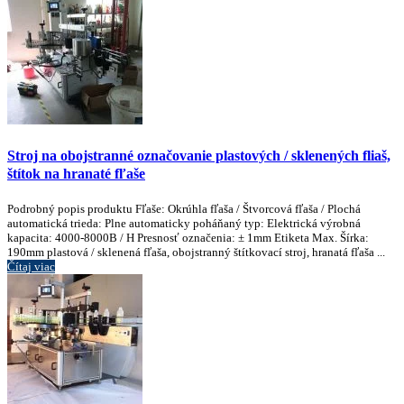
Stroj na obojstranné označovanie plastových / sklenených fliaš,
štítok na hranaté fľaše
Podrobný popis produktu Fľaše: Okrúhla fľaša / Štvorcová fľaša / Plochá
automatická trieda: Plne automaticky poháňaný typ: Elektrická výrobná
kapacita: 4000-8000B / H Presnosť označenia: ± 1mm Etiketa Max. Šírka:
190mm plastová / sklenená fľaša, obojstranný štítkovací stroj, hranatá fľaša ...
Čítaj viac