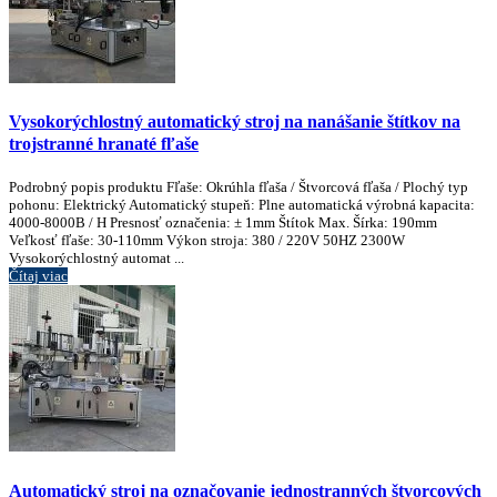
Vysokorýchlostný automatický stroj na nanášanie štítkov na
trojstranné hranaté fľaše
Podrobný popis produktu Fľaše: Okrúhla fľaša / Štvorcová fľaša / Plochý typ
pohonu: Elektrický Automatický stupeň: Plne automatická výrobná kapacita:
4000-8000B / H Presnosť označenia: ± 1mm Štítok Max. Šírka: 190mm
Veľkosť fľaše: 30-110mm Výkon stroja: 380 / 220V 50HZ 2300W
Vysokorýchlostný automat ...
Čítaj viac
Automatický stroj na označovanie jednostranných štvorcových