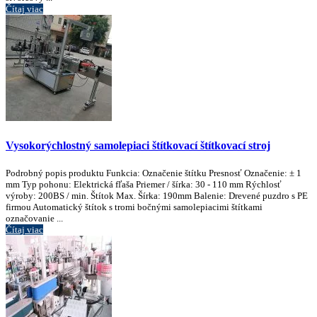
Čítaj viac
Vysokorýchlostný samolepiaci štítkovací štítkovací stroj
Podrobný popis produktu Funkcia: Označenie štítku Presnosť Označenie: ± 1
mm Typ pohonu: Elektrická fľaša Priemer / šírka: 30 - 110 mm Rýchlosť
výroby: 200BS / min. Štítok Max. Šírka: 190mm Balenie: Drevené puzdro s PE
firmou Automatický štítok s tromi bočnými samolepiacimi štítkami
označovanie ...
Čítaj viac