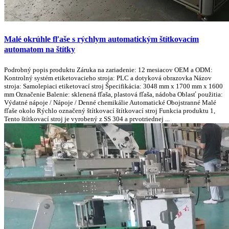
Malé okrúhle fľaše s rýchlym automatickým štítkovacím
automatom na štítky
Podrobný popis produktu Záruka na zariadenie: 12 mesiacov OEM a ODM:
Kontrolný systém etiketovacieho stroja: PLC a dotyková obrazovka Názov
stroja: Samolepiaci etiketovací stroj Špecifikácia: 3048 mm x 1700 mm x 1600
mm Označenie Balenie: sklenená fľaša, plastová fľaša, nádoba Oblasť použitia:
Výdatné nápoje / Nápoje / Denné chemikálie Automatické Obojstranné Malé
fľaše okolo Rýchlo označený štítkovací štítkovací stroj Funkcia produktu 1,
Tento štítkovací stroj je vyrobený z SS 304 a prvotriednej ...