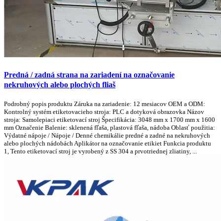
Predná / zadná strana na zariadení na označovanie
nekruhových alebo plochých fliaš
Podrobný popis produktu Záruka na zariadenie: 12 mesiacov OEM a ODM:
Kontrolný systém etiketovacieho stroja: PLC a dotyková obrazovka Názov
stroja: Samolepiaci etiketovací stroj Špecifikácia: 3048 mm x 1700 mm x 1600
mm Označenie Balenie: sklenená fľaša, plastová fľaša, nádoba Oblasť použitia:
Výdatné nápoje / Nápoje / Denné chemikálie predné a zadné na nekruhových
alebo plochých nádobách Aplikátor na označovanie etikiet Funkcia produktu
1, Tento etiketovací stroj je vyrobený z SS 304 a prvotriednej zliatiny, ...