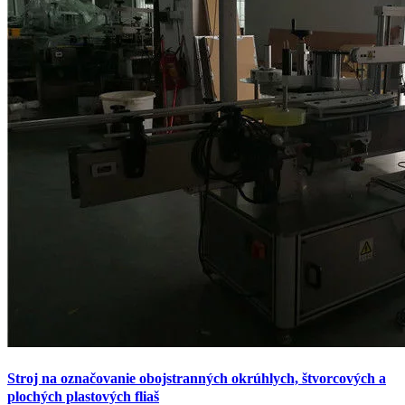
Stroj na označovanie obojstranných okrúhlych, štvorcových a
plochých plastových fliaš