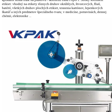
etikiet: vhodný na etikety rôznych druhov okrúhlych, štvorcových, fliaš,
batérií, všetkých druhov plochých etikiet, tesnenia kartónov, lepenkových
škatúľ a iných predmetov špeciálneho tvaru; v medicíne, potravinách, dennej
chémii, elektronike ...