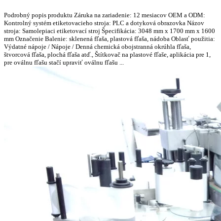
Podrobný popis produktu Záruka na zariadenie: 12 mesiacov OEM a ODM:
Kontrolný systém etiketovacieho stroja: PLC a dotyková obrazovka Názov
stroja: Samolepiaci etiketovací stroj Špecifikácia: 3048 mm x 1700 mm x 1600
mm Označenie Balenie: sklenená fľaša, plastová fľaša, nádoba Oblasť použitia:
Výdatné nápoje / Nápoje / Denná chemická obojstranná okrúhla fľaša,
štvorcová fľaša, plochá fľaša atď., Štítkovač na plastové fľaše, aplikácia pre 1,
pre oválnu fľašu stačí upraviť oválnu fľašu ...