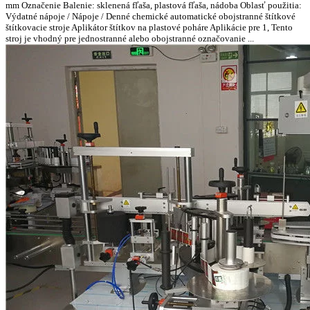
mm Označenie Balenie: sklenená fľaša, plastová fľaša, nádoba Oblasť použitia:
Výdatné nápoje / Nápoje / Denné chemické automatické obojstranné štítkové
štítkovacie stroje Aplikátor štítkov na plastové poháre Aplikácie pre 1, Tento
stroj je vhodný pre jednostranné alebo obojstranné označovanie ...