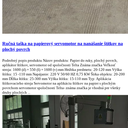
Ručná taška na papierový servomotor na nanášanie štítkov na
plochý povrch
Podrobný popis produktu Názov produktu: Papier do ruky, plochý povrch,
aplikátor štítkov, servomotor od spoločnosti Telta Známa značka Veľkosť
stroja: 1600 (d) × 550 (š) × 1600 (v) mm Hrúbka predmetu: 20-120 mm Výška
štítku: 15 -110 mm Napájanie: 220 V 50/60 HZ 0,75 KW Šírka objektu: 20-200
mm Dĺžka štítku: 25-300 mm Výška štítku: 15-110 mm Typ: Aplikácia
štítkovacieho stroja Servomotor na aplikáciu štítkov na papier s plochým
povrchom servomotor spoločnosti Telta- známa značka je vhodná pre všetky
druhy plochých ...