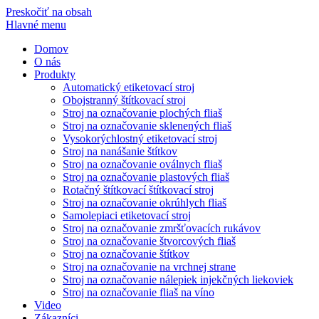
Preskočiť na obsah
Hlavné menu
Domov
O nás
Produkty
Automatický etiketovací stroj
Obojstranný štítkovací stroj
Stroj na označovanie plochých fliaš
Stroj na označovanie sklenených fliaš
Vysokorýchlostný etiketovací stroj
Stroj na nanášanie štítkov
Stroj na označovanie oválnych fliaš
Stroj na označovanie plastových fliaš
Rotačný štítkovací štítkovací stroj
Stroj na označovanie okrúhlych fliaš
Samolepiaci etiketovací stroj
Stroj na označovanie zmršťovacích rukávov
Stroj na označovanie štvorcových fliaš
Stroj na označovanie štítkov
Stroj na označovanie na vrchnej strane
Stroj na označovanie nálepiek injekčných liekoviek
Stroj na označovanie fliaš na víno
Video
Zákazníci