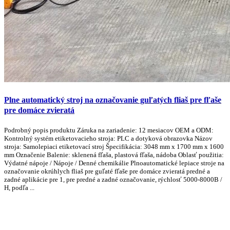
Plne automatický stroj na označovanie guľatých fliaš pre fľaše
pre domáce zvieratá
Podrobný popis produktu Záruka na zariadenie: 12 mesiacov OEM a ODM:
Kontrolný systém etiketovacieho stroja: PLC a dotyková obrazovka Názov
stroja: Samolepiaci etiketovací stroj Špecifikácia: 3048 mm x 1700 mm x 1600
mm Označenie Balenie: sklenená fľaša, plastová fľaša, nádoba Oblasť použitia:
Výdatné nápoje / Nápoje / Denné chemikálie Plnoautomatické lepiace stroje na
označovanie okrúhlych fliaš pre guľaté fľaše pre domáce zvieratá predné a
zadné aplikácie pre 1, pre predné a zadné označovanie, rýchlosť 5000-8000B /
H, podľa ...