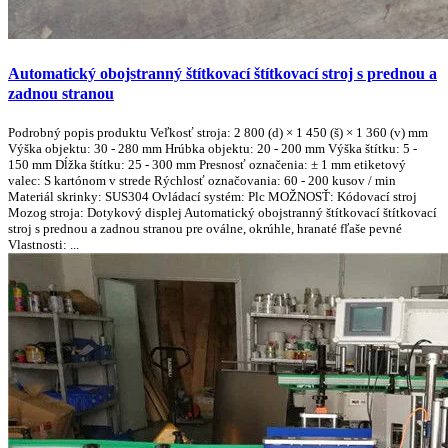
Automatický obojstranný štítkovací štítkovací stroj s prednou a
zadnou stranou
Podrobný popis produktu Veľkosť stroja: 2 800 (d) × 1 450 (š) × 1 360 (v) mm
Výška objektu: 30 - 280 mm Hrúbka objektu: 20 - 200 mm Výška štítku: 5 -
150 mm Dĺžka štítku: 25 - 300 mm Presnosť označenia: ± 1 mm etiketový
valec: S kartónom v strede Rýchlosť označovania: 60 - 200 kusov / min
Materiál skrinky: SUS304 Ovládací systém: Plc MOŽNOSŤ: Kódovací stroj
Mozog stroja: Dotykový displej Automatický obojstranný štítkovací štítkovací
stroj s prednou a zadnou stranou pre oválne, okrúhle, hranaté fľaše pevné
Vlastnosti: ...