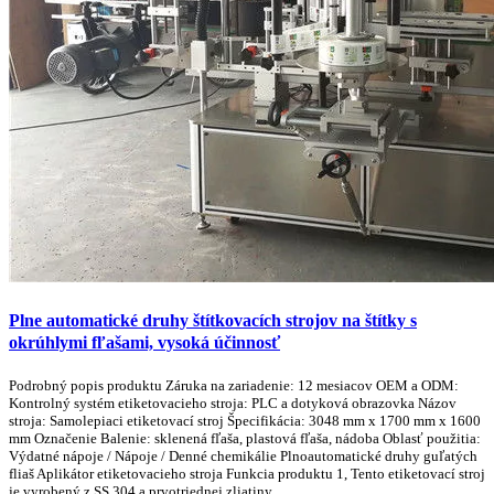
Plne automatické druhy štítkovacích strojov na štítky s
okrúhlymi fľašami, vysoká účinnosť
Podrobný popis produktu Záruka na zariadenie: 12 mesiacov OEM a ODM:
Kontrolný systém etiketovacieho stroja: PLC a dotyková obrazovka Názov
stroja: Samolepiaci etiketovací stroj Špecifikácia: 3048 mm x 1700 mm x 1600
mm Označenie Balenie: sklenená fľaša, plastová fľaša, nádoba Oblasť použitia:
Výdatné nápoje / Nápoje / Denné chemikálie Plnoautomatické druhy guľatých
fliaš Aplikátor etiketovacieho stroja Funkcia produktu 1, Tento etiketovací stroj
je vyrobený z SS 304 a prvotriednej zliatiny, ...