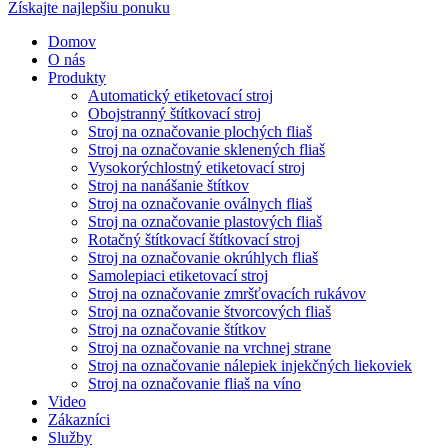
Získajte najlepšiu ponuku
Domov
O nás
Produkty
Automatický etiketovací stroj
Obojstranný štítkovací stroj
Stroj na označovanie plochých fliaš
Stroj na označovanie sklenených fliaš
Vysokorýchlostný etiketovací stroj
Stroj na nanášanie štítkov
Stroj na označovanie oválnych fliaš
Stroj na označovanie plastových fliaš
Rotačný štítkovací štítkovací stroj
Stroj na označovanie okrúhlych fliaš
Samolepiaci etiketovací stroj
Stroj na označovanie zmršťovacích rukávov
Stroj na označovanie štvorcových fliaš
Stroj na označovanie štítkov
Stroj na označovanie na vrchnej strane
Stroj na označovanie nálepiek injekčných liekoviek
Stroj na označovanie fliaš na víno
Video
Zákazníci
Služby