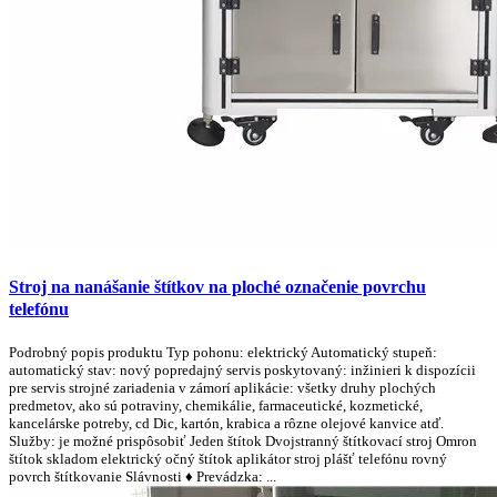
Stroj na nanášanie štítkov na ploché označenie povrchu
telefónu
Podrobný popis produktu Typ pohonu: elektrický Automatický stupeň:
automatický stav: nový popredajný servis poskytovaný: inžinieri k dispozícii
pre servis strojné zariadenia v zámorí aplikácie: všetky druhy plochých
predmetov, ako sú potraviny, chemikálie, farmaceutické, kozmetické,
kancelárske potreby, cd Dic, kartón, krabica a rôzne olejové kanvice atď.
Služby: je možné prispôsobiť Jeden štítok Dvojstranný štítkovací stroj Omron
štítok skladom elektrický očný štítok aplikátor stroj plášť telefónu rovný
povrch štítkovanie Slávnosti ♦ Prevádzka: ...