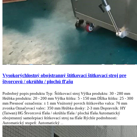
Vysokorýchlostný obojstranný štítkovací štítkovací stroj pre
štvorcovú / okrúhlu / plochú fľašu
Podrobný popis produktu Typ: Štítkovací stroj Výška produktu: 30 - 280 mm
Hrúbka produktu: 20 - 200 mm Výška štítku: 5 - 150 mm Dĺžka štítku: 25 - 300
mm Presnosť označenia: ± 1 mm Vnútorný povrch štítkového valca: 76 mm
zvonka Označovací valec: 350 mm Hrúbka dosky: 2-3 mm Dopravník: HY
(Taiwan) HG Štvorcová fľaša / okrúhla fľaša / plochá fľaša Automatický
obojstranný samolepiaci štítkovací stroj na fľaše Rýchle podrobnosti:
Automatický stupeň: Automatický ...