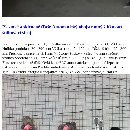
Plastové a sklenené fľaše Automatický obojstranný štítkovací
štítkovací stroj
Podrobný popis produktu Typ: Štítkovací stroj Výška produktu: 30 - 280 mm
Hrúbka produktu: 20 - 200 mm Výška štítku: 5 - 150 mm Dĺžka štítku: 25 - 300
mm Presnosť označenia: ± 1 mm Vnútorný štítkový valec: 76 mm stlačený
vzduch Spotreba: 5 kg / cm2 Veľkosť stroja: 2800 (d) × 1450 (š) × 1360 (v) mm
Plastové a sklenené fľaše Ovládanie PLC automatické obojstranné lepenie
štítkov servomotorom Rýchle podrobnosti: Automatická trieda: Automatická
Typ: Elektrická energia Napájanie: 220 V, 3,5 kW, jednofázové, 50/60 Hz ...