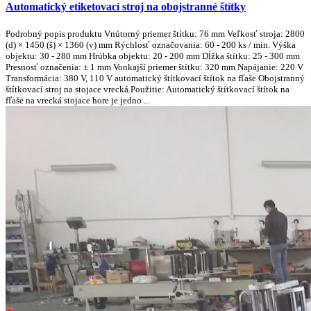
Automatický etiketovací stroj na obojstranné štítky
Podrobný popis produktu Vnútorný priemer štítku: 76 mm Veľkosť stroja: 2800
(d) × 1450 (š) × 1360 (v) mm Rýchlosť označovania: 60 - 200 ks / min. Výška
objektu: 30 - 280 mm Hrúbka objektu: 20 - 200 mm Dĺžka štítku: 25 - 300 mm
Presnosť označenia: ± 1 mm Vonkajší priemer štítku: 320 mm Napájanie: 220 V
Transformácia: 380 V, 110 V automatický štítkovací štítok na fľaše Obojstranný
štítkovací stroj na stojace vrecká Použitie: Automatický štítkovací štítok na
fľaše na vrecká stojace hore je jedno ...