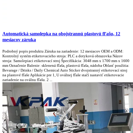
Automatická samolepka na obojstrannú plastovú fľašu, 12
mesiacov záruka
Podrobný popis produktu Záruka na zariadenie: 12 mesiacov OEM a ODM:
Kontrolný systém etiketovacieho stroja: PLC a dotyková obrazovka Názov
stroja: Samolepiaci etiketovací stroj Špecifikácia: 3048 mm x 1700 mm x 1600
mm Označenie Balenie: sklenená fľaša, plastová fľaša, nádoba Oblasť použitia:
Bevarage / Drinks / Daily Chemical Auto Sticker dvojstranný etiketovací stroj
na plastové fľaše Aplikácie pre 1, U oválnej fľaše stačí nastaviť etiketovacie
zariadenie na oválnu fľašu. 2 ...