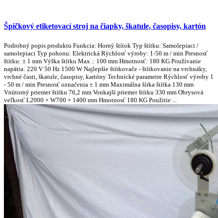
Špičkový etiketovací stroj na čiapky, škatule, časopisy, kartón
Podrobný popis produktu Funkcia: Horný štítok Typ štítku: Samolepiaci /
samolepiaci Typ pohonu: Elektrická Rýchlosť výroby: 1-50 m / min Presnosť
štítku: ± 1 mm Výška štítku Max .: 100 mm Hmotnosť: 180 KG Používanie
napätia: 220 V 50 Hz 1500 W Najlepšie štítkovače - štítkovanie na vrchnáky,
vrchné časti, škatule, časopisy, kartóny Technické parametre Rýchlosť výroby 1
- 50 m / min Presnosť označenia ± 1 mm Maximálna šírka štítka 130 mm
Vnútorný priemer štítku 76,2 mm Vonkajší priemer štítku 330 mm Obrysová
veľkosť L2000 × W700 × 1400 mm Hmotnosť 180 KG Použitie ...