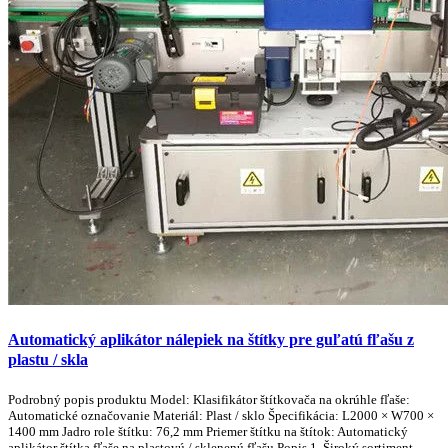
Automatický aplikátor nálepiek na štítky pre guľatú fľašu z
plastu / skla
Podrobný popis produktu Model: Klasifikátor štítkovača na okrúhle fľaše:
Automatické označovanie Materiál: Plast / sklo Špecifikácia: L2000 × W700 ×
1400 mm Jadro role štítku: 76,2 mm Priemer štítku na štítok: Automatický
aplikátor štítka fľaše na plastovú / sklenenú fľašu Popis 1. Široký sortiment