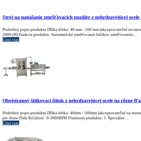
Stroj na nanášanie zmršťovacích puzdier z nehrdzavejúcej ocel
Podrobný popis produktu Dĺžka štítku: 40 mm - 160 mm (akceptovateľné na mieru
2000 (H) Funkcia produktu: Automatické zmršťovanie balíkov zmršťovaním ...
Čítaj viac
Obojstranný štítkovací štítok z nehrdzavejúcej ocele na rôzne fľa
Podrobný popis produktu Dĺžka štítku: 40mm - 160mm (akceptovateľné na mieru) 
pre rôzne fľaše Rýchlosť: 0-3000BPH Vlastnosti produktu: 1. Špeciálne ...
Čítaj viac