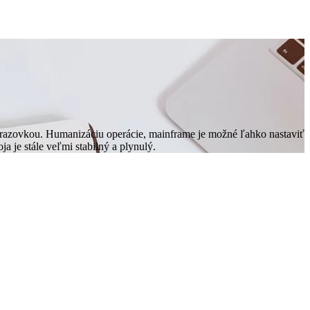
razovkou. Humanizáciu operácie, mainframe je možné ľahko nastaviť
a je stále veľmi stabilný a plynulý.