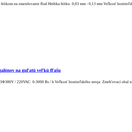
títkom na zmenšovanie fliaš Hrúbka štítku: 0,03 mm - 0,13 mm Veľkosť hostiteľsk
galónov na guľatú veľkú fľašu
3Φ380V / 220VAC: 0-3000 Bs / h Veľkosť hostiteľského stroja: Zmršťovací obal n