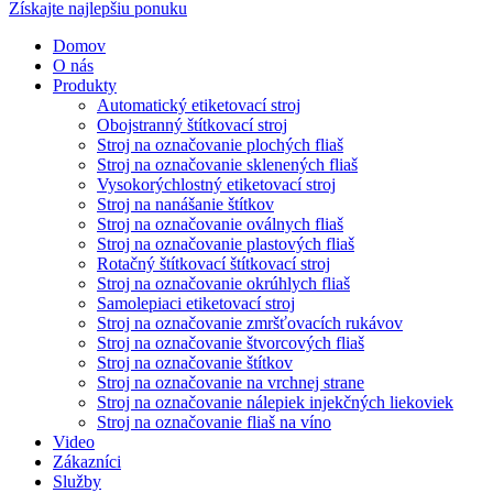
Získajte najlepšiu ponuku
Domov
O nás
Produkty
Automatický etiketovací stroj
Obojstranný štítkovací stroj
Stroj na označovanie plochých fliaš
Stroj na označovanie sklenených fliaš
Vysokorýchlostný etiketovací stroj
Stroj na nanášanie štítkov
Stroj na označovanie oválnych fliaš
Stroj na označovanie plastových fliaš
Rotačný štítkovací štítkovací stroj
Stroj na označovanie okrúhlych fliaš
Samolepiaci etiketovací stroj
Stroj na označovanie zmršťovacích rukávov
Stroj na označovanie štvorcových fliaš
Stroj na označovanie štítkov
Stroj na označovanie na vrchnej strane
Stroj na označovanie nálepiek injekčných liekoviek
Stroj na označovanie fliaš na víno
Video
Zákazníci
Služby