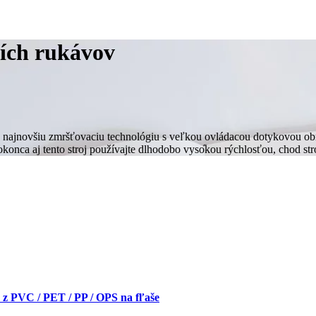
cích rukávov
ú najnovšiu zmršťovaciu technológiu s veľkou ovládacou dotykovou ob
okonca aj tento stroj používajte dlhodobo vysokou rýchlosťou, chod stroj
 z PVC / PET / PP / OPS na fľaše