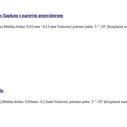
e s čiapkou s parným generátorom
) Hrúbka štítka: 0,03 mm - 0,13 mm Vnútorný priemer jadra: 5 "- 10" (bezplatné n
še
Hrúbka štítku: 0,03mm - 0,13mm Vnútorný priemer jadra: 5 "- 10" (bezplatné nasta