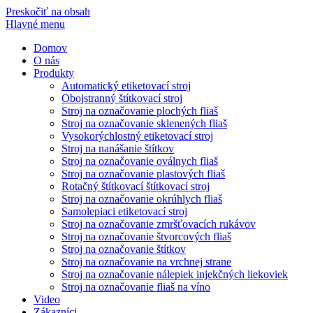
Preskočiť na obsah
Hlavné menu
Domov
O nás
Produkty
Automatický etiketovací stroj
Obojstranný štítkovací stroj
Stroj na označovanie plochých fliaš
Stroj na označovanie sklenených fliaš
Vysokorýchlostný etiketovací stroj
Stroj na nanášanie štítkov
Stroj na označovanie oválnych fliaš
Stroj na označovanie plastových fliaš
Rotačný štítkovací štítkovací stroj
Stroj na označovanie okrúhlych fliaš
Samolepiaci etiketovací stroj
Stroj na označovanie zmršťovacích rukávov
Stroj na označovanie štvorcových fliaš
Stroj na označovanie štítkov
Stroj na označovanie na vrchnej strane
Stroj na označovanie nálepiek injekčných liekoviek
Stroj na označovanie fliaš na víno
Video
Zákazníci