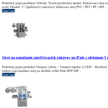
Podrobný popis produktu Výhoda: Vysokorýchlostný model: Etiketovací stroj so š
ocele Vhodné: 3 / 5gallonový uzáverový štítkovací stroj PVC / PET / PP / OPS ...
Čítaj viac
Stroj na nanášanie zmršťovacích rukávov na fľaše s objemom 5 
Podrobný popis produktu Vstupný výkon :: Vstupné napätie 2,5 KW :: Rýchlosť 
Gallon Lap) nanášací stroj na okrúhle veľké fľaše HTP-50P ...
Čítaj viac