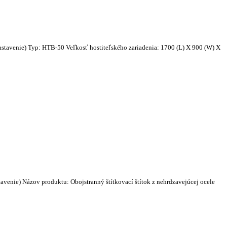
astavenie) Typ: HTB-50 Veľkosť hostiteľského zariadenia: 1700 (L) X 900 (W) X
venie) Názov produktu: Obojstranný štítkovací štítok z nehrdzavejúcej ocele