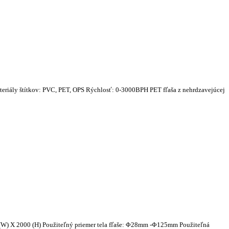
eriály štítkov: PVC, PET, OPS Rýchlosť: 0-3000BPH PET fľaša z nehrdzavejúcej
 (W) X 2000 (H) Použiteľný priemer tela fľaše: Φ28mm -Φ125mm Použiteľná