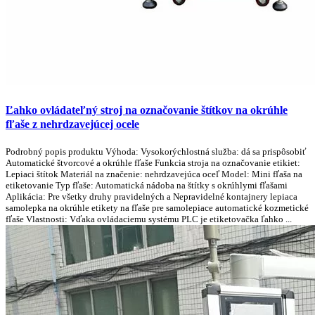
Ľahko ovládateľný stroj na označovanie štítkov na okrúhle
fľaše z nehrdzavejúcej ocele
Podrobný popis produktu Výhoda: Vysokorýchlostná služba: dá sa prispôsobiť
Automatické štvorcové a okrúhle fľaše Funkcia stroja na označovanie etikiet:
Lepiaci štítok Materiál na značenie: nehrdzavejúca oceľ Model: Mini fľaša na
etiketovanie Typ fľaše: Automatická nádoba na štítky s okrúhlymi fľašami
Aplikácia: Pre všetky druhy pravidelných a Nepravidelné kontajnery lepiaca
samolepka na okrúhle etikety na fľaše pre samolepiace automatické kozmetické
fľaše Vlastnosti: Vďaka ovládaciemu systému PLC je etiketovačka ľahko ...