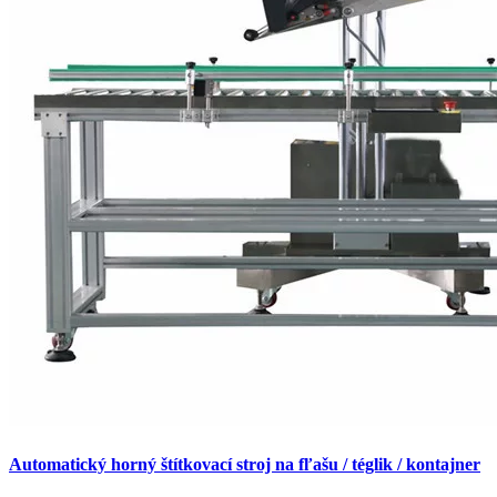
Automatický horný štítkovací stroj na fľašu / téglik / kontajner