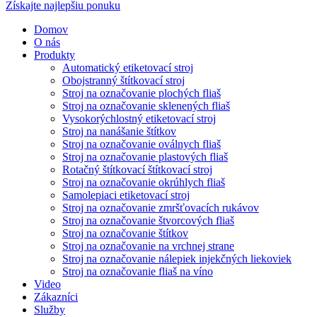
Získajte najlepšiu ponuku
Domov
O nás
Produkty
Automatický etiketovací stroj
Obojstranný štítkovací stroj
Stroj na označovanie plochých fliaš
Stroj na označovanie sklenených fliaš
Vysokorýchlostný etiketovací stroj
Stroj na nanášanie štítkov
Stroj na označovanie oválnych fliaš
Stroj na označovanie plastových fliaš
Rotačný štítkovací štítkovací stroj
Stroj na označovanie okrúhlych fliaš
Samolepiaci etiketovací stroj
Stroj na označovanie zmršťovacích rukávov
Stroj na označovanie štvorcových fliaš
Stroj na označovanie štítkov
Stroj na označovanie na vrchnej strane
Stroj na označovanie nálepiek injekčných liekoviek
Stroj na označovanie fliaš na víno
Video
Zákazníci
Služby