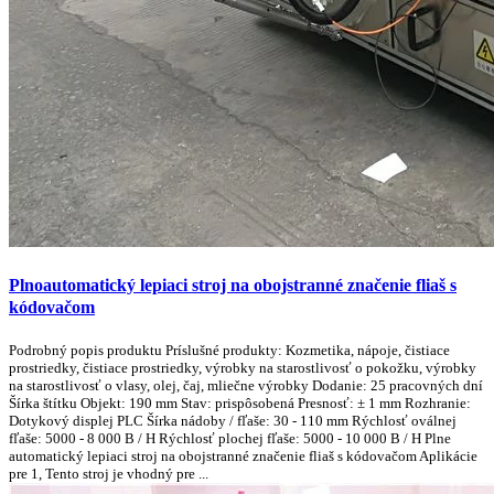
Plnoautomatický lepiaci stroj na obojstranné značenie fliaš s
kódovačom
Podrobný popis produktu Príslušné produkty: Kozmetika, nápoje, čistiace
prostriedky, čistiace prostriedky, výrobky na starostlivosť o pokožku, výrobky
na starostlivosť o vlasy, olej, čaj, mliečne výrobky Dodanie: 25 pracovných dní
Šírka štítku Objekt: 190 mm Stav: prispôsobená Presnosť: ± 1 mm Rozhranie:
Dotykový displej PLC Šírka nádoby / fľaše: 30 - 110 mm Rýchlosť oválnej
fľaše: 5000 - 8 000 B / H Rýchlosť plochej fľaše: 5000 - 10 000 B / H Plne
automatický lepiaci stroj na obojstranné značenie fliaš s kódovačom Aplikácie
pre 1, Tento stroj je vhodný pre ...