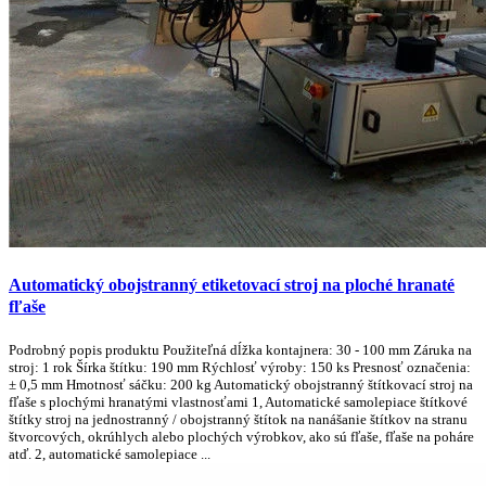
Automatický obojstranný etiketovací stroj na ploché hranaté
fľaše
Podrobný popis produktu Použiteľná dĺžka kontajnera: 30 - 100 mm Záruka na
stroj: 1 rok Šírka štítku: 190 mm Rýchlosť výroby: 150 ks Presnosť označenia:
± 0,5 mm Hmotnosť sáčku: 200 kg Automatický obojstranný štítkovací stroj na
fľaše s plochými hranatými vlastnosťami 1, Automatické samolepiace štítkové
štítky stroj na jednostranný / obojstranný štítok na nanášanie štítkov na stranu
štvorcových, okrúhlych alebo plochých výrobkov, ako sú fľaše, fľaše na poháre
atď. 2, automatické samolepiace ...