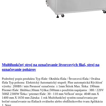
Multifunkčný stroj na označovanie štvorcových fliaš, stroj na
označovanie pohárov
Podrobný popis produktu Typ fľaše: Okrúhla fľaša / Štvorcová fľaša / Oválna
fľaša Typ pohonu: Elektrický Automatický stupeň: Plne automatická Rýchlosť
výroby: 200BS / min Presnosť označenia: ± 1mm Štítok Max. Šírka: 190mm
Priemer fľaše: Hrúbka≤30mm Výška≤500mm s použitím napájania : 380 / 220V
50HZ 2300W Šírka / priemer fľaše: 30 - 110 mm Veľkosť stroja: 4048 mm X
1400 mm X 1650 mm Záruka: 1 rok Multifunkčný systém označovania pre
bočné označovanie na fľašiach oválneho alebo obdĺžnikového tvaru Aplikácia
1, Stroj ...