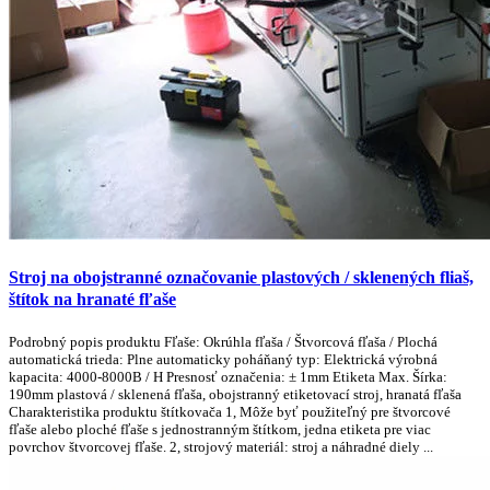
Stroj na obojstranné označovanie plastových / sklenených fliaš,
štítok na hranaté fľaše
Podrobný popis produktu Fľaše: Okrúhla fľaša / Štvorcová fľaša / Plochá
automatická trieda: Plne automaticky poháňaný typ: Elektrická výrobná
kapacita: 4000-8000B / H Presnosť označenia: ± 1mm Etiketa Max. Šírka:
190mm plastová / sklenená fľaša, obojstranný etiketovací stroj, hranatá fľaša
Charakteristika produktu štítkovača 1, Môže byť použiteľný pre štvorcové
fľaše alebo ploché fľaše s jednostranným štítkom, jedna etiketa pre viac
povrchov štvorcovej fľaše. 2, strojový materiál: stroj a náhradné diely ...