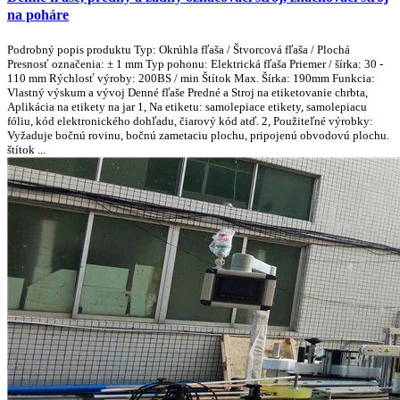
na poháre
Podrobný popis produktu Typ: Okrúhla fľaša / Štvorcová fľaša / Plochá
Presnosť označenia: ± 1 mm Typ pohonu: Elektrická fľaša Priemer / šírka: 30 -
110 mm Rýchlosť výroby: 200BS / min Štítok Max. Šírka: 190mm Funkcia:
Vlastný výskum a vývoj Denné fľaše Predné a Stroj na etiketovanie chrbta,
Aplikácia na etikety na jar 1, Na etiketu: samolepiace etikety, samolepiacu
fóliu, kód elektronického dohľadu, čiarový kód atď. 2, Použiteľné výrobky:
Vyžaduje bočnú rovinu, bočnú zametaciu plochu, pripojenú obvodovú plochu.
štítok ...