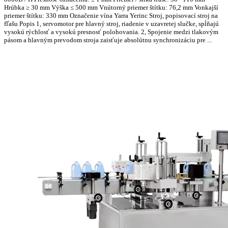
Hrúbka ≥ 30 mm Výška ≤ 500 mm Vnútorný priemer štítku: 76,2 mm Vonkajší
priemer štítku: 330 mm Označenie vína Yarra Yerinc Stroj, popisovací stroj na
fľašu Popis 1, servomotor pre hlavný stroj, riadenie v uzavretej slučke, spĺňajú
vysokú rýchlosť a vysokú presnosť polohovania. 2, Spojenie medzi tlakovým
pásom a hlavným prevodom stroja zaisťuje absolútnu synchronizáciu pre ...