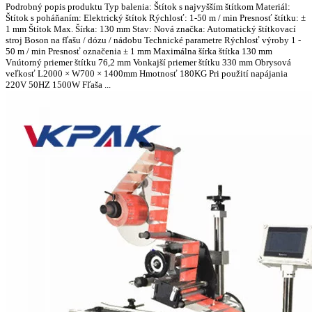
Podrobný popis produktu Typ balenia: Štítok s najvyšším štítkom Materiál:
Štítok s poháňaním: Elektrický štítok Rýchlosť: 1-50 m / min Presnosť štítku: ±
1 mm Štítok Max. Šírka: 130 mm Stav: Nová značka: Automatický štítkovací
stroj Boson na fľašu / dózu / nádobu Technické parametre Rýchlosť výroby 1 -
50 m / min Presnosť označenia ± 1 mm Maximálna šírka štítka 130 mm
Vnútorný priemer štítku 76,2 mm Vonkajší priemer štítku 330 mm Obrysová
veľkosť L2000 × W700 × 1400mm Hmotnosť 180KG Pri použití napájania
220V 50HZ 1500W Fľaša ...