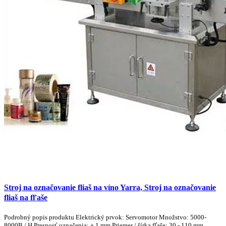
Stroj na označovanie fliaš na víno Yarra, Stroj na označovanie
fliaš na fľaše
Podrobný popis produktu Elektrický prvok: Servomotor Množstvo: 5000-
8000B / H Presnosť označenia: ± 1 mm Priemer / šírka fľaše: 30 - 110 mm