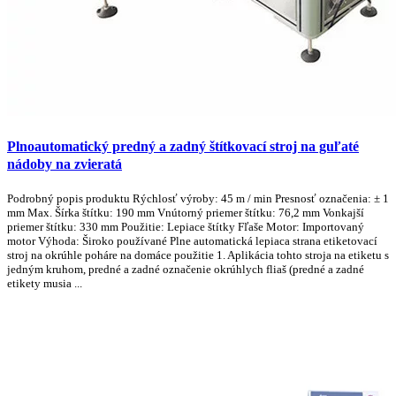
Plnoautomatický predný a zadný štítkovací stroj na guľaté
nádoby na zvieratá
Podrobný popis produktu Rýchlosť výroby: 45 m / min Presnosť označenia: ± 1
mm Max. Šírka štítku: 190 mm Vnútorný priemer štítku: 76,2 mm Vonkajší
priemer štítku: 330 mm Použitie: Lepiace štítky Fľaše Motor: Importovaný
motor Výhoda: Široko používané Plne automatická lepiaca strana etiketovací
stroj na okrúhle poháre na domáce použitie 1. Aplikácia tohto stroja na etiketu s
jedným kruhom, predné a zadné označenie okrúhlych fliaš (predné a zadné
etikety musia ...