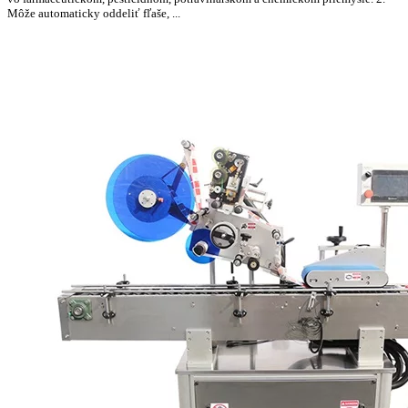
Môže automaticky oddeliť fľaše, ...