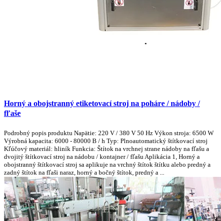
Horný a obojstranný etiketovací stroj na poháre / nádoby /
fľaše
Podrobný popis produktu Napätie: 220 V / 380 V 50 Hz Výkon stroja: 6500 W
Výrobná kapacita: 6000 - 80000 B / h Typ: Plnoautomatický štítkovací stroj
Kľúčový materiál: hliník Funkcia: Štítok na vrchnej strane nádoby na fľašu a
dvojitý štítkovací stroj na nádobu / kontajner / fľašu Aplikácia 1, Horný a
obojstranný štítkovací stroj sa aplikuje na vrchný štítok štítku alebo predný a
zadný štítok na fľaši naraz, horný a bočný štítok, predný a ...