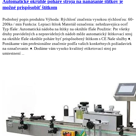
Automatické okrúhle poháre stroja na nanášanie štítkov je
možné prispôsobiť štítkom
Podrobný popis produktu Výhoda: Rýchlosť značenia vysokou rýchlosťou: 60-
200ks / min Funkcia: Lepiaci štítok Materiál označenia: nehrdzavejúca oceľ
Typ fľaše: Automatická nádoba na štítky na okrúhle fľaše Použitie: Pre všetky
druhy pravidelných a nepravidelných nádob môže automatický štítkovací stroj
na okrúhle fľaše okrúhle poháre byť prispôsobený štítkom s CE Naše služby ♦.
Ponúkame vám profesionálne značenie podľa vašich konkrétnych požiadaviek
na označovanie. ♦. Dodáme vám vysoko kvalitný etiketovací stroj po
umiestnení ...