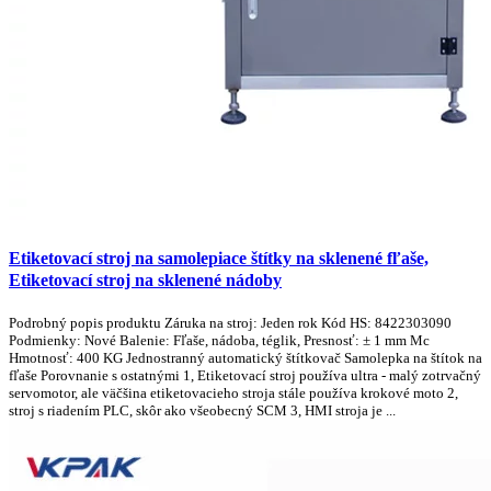
Etiketovací stroj na samolepiace štítky na sklenené fľaše,
Etiketovací stroj na sklenené nádoby
Podrobný popis produktu Záruka na stroj: Jeden rok Kód HS: 8422303090
Podmienky: Nové Balenie: Fľaše, nádoba, téglik, Presnosť: ± 1 mm Mc
Hmotnosť: 400 KG Jednostranný automatický štítkovač Samolepka na štítok na
fľaše Porovnanie s ostatnými 1, Etiketovací stroj používa ultra - malý zotrvačný
servomotor, ale väčšina etiketovacieho stroja stále používa krokové moto 2,
stroj s riadením PLC, skôr ako všeobecný SCM 3, HMI stroja je ...