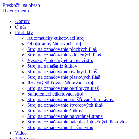
Preskočiť na obsah
Hlavné menu
Domov
O nás
Produkty
Automatický etiketovací stroj
Obojstranný štítkovací stroj
Stroj na označovanie plochých fliaš
Stroj na označovanie sklenených fliaš
Vysokorýchlostný etiketovací stroj
Stroj na nanášanie štítkov
Stroj na označovanie oválnych fliaš
Stroj na označovanie plastových fliaš
Rotačný štítkovací štítkovací stroj
Stroj na označovanie okrúhlych fliaš
Samolepiaci etiketovací stroj
Stroj na označovanie zmršťovacích rukávov
Stroj na označovanie štvorcových fliaš
Stroj na označovanie štítkov
Stroj na označovanie na vrchnej strane
Stroj na označovanie nálepiek injekčných liekoviek
Stroj na označovanie fliaš na víno
Video
Zákazníci