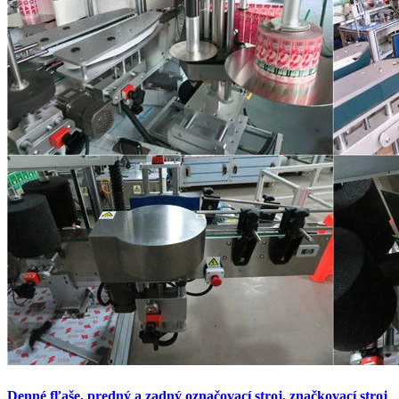
Denné fľaše, predný a zadný označovací stroj, značkovací stroj