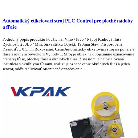
Automatický etiketovací stroj PLC Control pre ploché nádoby
a fľaše
Podrobný popis produktu Použiť na: Víno / Pivo / Nápoj Kruhová fľaša
Rýchlosť: 250BS / Min. Šírka štítku Objekt: 190mm Stav: Prispôsobená
Presnosť: ± 0,5mm Rokovanie: Cena Automatický etiketovací stroj na poháre a
fľaše s rovným povrchom Výhody 1, Stroj je oblek na obojstranné označovanie
hranatej fľaše, plochej fľaše a okrúhlych fliaš. 2, na ňom je nainštalovaná
inštitúcia s okrúhlymi fľašami, realizuje označovanie okrúhlych fliaš a jeden
senzor, môže realizovať orientačné označovanie ...