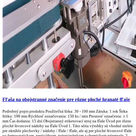
Fľaša na obojstranné značenie pre rôzne ploché hranaté fľaše
Podrobný popis produktu Použiteľná šírka: 30 - 100 mm Záruka: 1 rok Šírka
štítku: 190 mm Rýchlosť označovania: 150 ks / min Presnosť označenia: ± 1
mm Čas dodania: 15 dní Obojstranný etiketovací stroj na fľaše Úvod pre rôzne
ploché štvorcové nádoby na fľaše Úvod 1. Táto séria výrobky sú vhodné nielen
pre okrúhle plechovky / nádoby / fľaše / fľaše, ale aj pre ploché štvorcové fľaše
vo farmaceutickom, pesticídnom, potravinárskom a chemickom priemysle. 2.