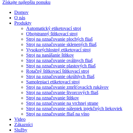
Získajte najlepšiu ponuku
Domov
O nás
Produkty
Automatický etiketovací stroj
Obojstranný štítkovací stroj
Stroj na označovanie plochých fliaš
Stroj na označovanie sklenených fliaš
Vysokorýchlostný etiketovací stroj
Stroj na nanášanie štítkov
Stroj na označovanie oválnych fliaš
Stroj na označovanie plastových fliaš
Rotačný štítkovací štítkovací stroj
Stroj na označovanie okrúhlych fliaš
Samolepiaci etiketovací stroj
Stroj na označovanie zmršťovacích rukávov
Stroj na označovanie štvorcových fliaš
Stroj na označovanie štítkov
Stroj na označovanie na vrchnej strane
Stroj na označovanie nálepiek injekčných liekoviek
Stroj na označovanie fliaš na víno
Video
Zákazníci
Služby