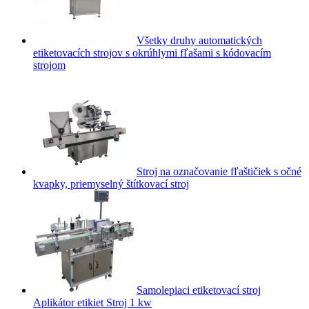
Všetky druhy automatických
etiketovacích strojov s okrúhlymi fľašami s kódovacím
strojom
Stroj na označovanie fľaštičiek s očné
kvapky, priemyselný štítkovací stroj
Samolepiaci etiketovací stroj
Aplikátor etikiet Stroj 1 kw