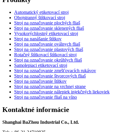
Automatický etiketovací stroj
Obojstranný štítkovací stroj
Stroj na označovanie plochých fliaš
Stroj na označovanie sklenených fliaš
Vysokorýchlostný etiketovací stroj
Stroj na nanášanie štítkov
Stroj na označovanie oválnych fliaš
Stroj na označovanie plastových fliaš
Rotačný štítkovací štítkovací stroj
Stroj na označovanie okrúhlych fliaš
Samolepiaci etiketovací stroj
Stroj na označovanie zmršťovacích rukávov
Stroj na označovanie štvorcových fliaš
Stroj na označovanie štítkov
Stroj na označovanie na vrchnej strane
Stroj na označovanie nálepiek injekčných liekoviek
Stroj na označovanie fliaš na víno
Kontaktné informácie
Shanghai BaZhou Industrial Co., Ltd.