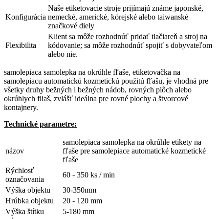
Naše etiketovacie stroje prijímajú známe japonské,
Konfigurácia
nemecké, americké, kórejské alebo taiwanské
značkové diely
Klient sa môže rozhodnúť pridať tlačiareň a stroj na
Flexibilita
kódovanie; sa môže rozhodnúť spojiť s dobyvateľom
alebo nie.
samolepiaca samolepka na okrúhle fľaše, etiketovačka na
samolepiacu automatickú kozmetickú použitú fľašu, je vhodná pre
všetky druhy bežných i bežných nádob, rovných plôch alebo
okrúhlych fliaš, zvlášť ideálna pre rovné plochy a štvorcové
kontajnery.
Technické parametre:
samolepiaca samolepka na okrúhle etikety na
názov
fľaše pre samolepiace automatické kozmetické
fľaše
Rýchlosť
60 - 350 ks / min
označovania
Výška objektu
30-350mm
Hrúbka objektu
20 - 120 mm
Výška štítku
5-180 mm