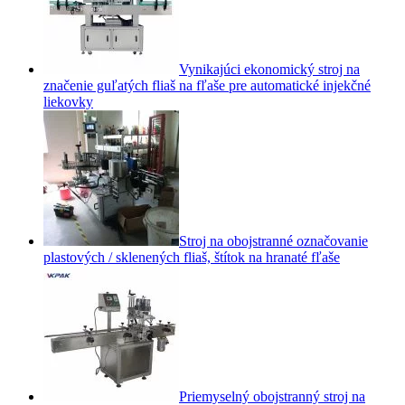
Vynikajúci ekonomický stroj na
značenie guľatých fliaš na fľaše pre automatické injekčné
liekovky
Stroj na obojstranné označovanie
plastových / sklenených fliaš, štítok na hranaté fľaše
Priemyselný obojstranný stroj na