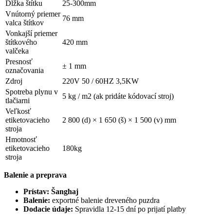
Dĺžka štítku
25-300mm
Vnútorný priemer
76 mm
valca štítkov
Vonkajší priemer
štítkového
420 mm
valčeka
Presnosť
± 1 mm
označovania
Zdroj
220V 50 / 60HZ 3,5KW
Spotreba plynu v
5 kg / m2 (ak pridáte kódovací stroj)
tlačiarni
Veľkosť
etiketovacieho
2 800 (d) × 1 650 (š) × 1 500 (v) mm
stroja
Hmotnosť
etiketovacieho
180kg
stroja
Balenie a preprava
Prístav:
Šanghaj
Balenie:
exportné balenie dreveného puzdra
Dodacie údaje:
Spravidla 12-15 dní po prijatí platby