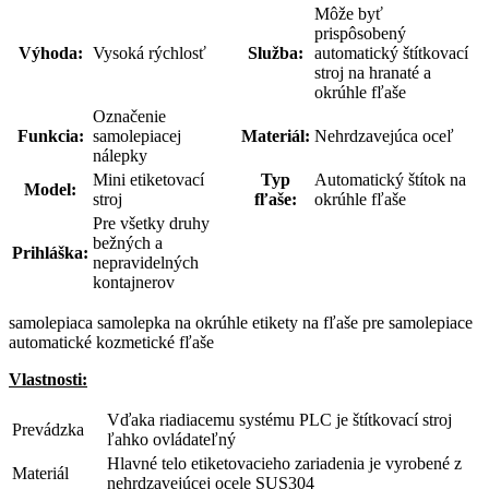
Môže byť
prispôsobený
Výhoda:
Vysoká rýchlosť
Služba:
automatický štítkovací
stroj na hranaté a
okrúhle fľaše
Označenie
Funkcia:
samolepiacej
Materiál:
Nehrdzavejúca oceľ
nálepky
Mini etiketovací
Typ
Automatický štítok na
Model:
stroj
fľaše:
okrúhle fľaše
Pre všetky druhy
bežných a
Prihláška:
nepravidelných
kontajnerov
samolepiaca samolepka na okrúhle etikety na fľaše pre samolepiace
automatické kozmetické fľaše
Vlastnosti:
Vďaka riadiacemu systému PLC je štítkovací stroj
Prevádzka
ľahko ovládateľný
Hlavné telo etiketovacieho zariadenia je vyrobené z
Materiál
nehrdzavejúcej ocele SUS304