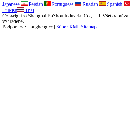
Japanese
Persian
Portuguese
Russian
Spanish
Turkish
Thai
Copyright © Shanghai BaZhou Industrial Co., Ltd. Všetky práva
vyhradené.
Podpora od: Hangheng.cc |
Súbor XML Sitemap