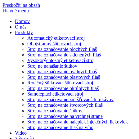
Preskočiť na obsah
Hlavné menu
Domov
O nás
Produkty
Automatický etiketovací stroj
Obojstranný štítkovací stroj
Stroj na označovanie plochých fliaš
Stroj na označovanie sklenených fliaš
Vysokorýchlostný etiketovací stroj
Stroj na nanášanie štítkov
Stroj na označovanie oválnych fliaš
Stroj na označovanie plastových fliaš
Rotačný štítkovací štítkovací stroj
Stroj na označovanie okrúhlych fliaš
Samolepiaci etiketovací stroj
Stroj na označovanie zmršťovacích rukávov
Stroj na označovanie štvorcových fliaš
Stroj na označovanie štítkov
Stroj na označovanie na vrchnej strane
Stroj na označovanie nálepiek injekčných liekoviek
Stroj na označovanie fliaš na víno
Video
Zákazníci