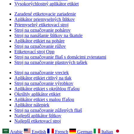
Vysokorýchlostný aplikátor etikiet
Zaradené etiketovacie zariadenie
Aplikátor priemyselných štítkov
Priemyselný etiketovací stroj
Stroj na označovanie pohárov
Stroj na nanášanie štítkov na škatule
Aplikátor etikiet na poháre
Stroj na označovanie rúžov
Etiketovací stroj Opp
Stroj na označovanie fliaš s domácimi zvieratami
Stroj na označovanie plastových tašiek
Stroj na označovanie vreciek
Aplikátor etikiet citlivý na tlak
Stroj na označovanie výrobkov
Aplikátor etikiet s okrúhlou fľašou
Okrúhly aplikátor etikiet
Aplikátor etikiet s malou fľašou
Aplikátor nálepiek
Stroj na označovanie zúžených fliaš
Najlepší aplikátor štítkov
Najlepší etiketovací stroj
Arabic
English
French
German
Italian