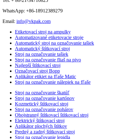
Tel: + 86-21-34710825
WhatsApp: +86-18912389279
Email:
info@vkpak.com
Etiketovací stroj na ampulky
Automatizované etiketovacie stroje
Automatický stroj na označovanie tašiek
Automatický štítkovací stroj
Stroj na označovanie tašiek
Stroj na označovanie fliaš na pivo
Najlepší štítkovací stroj
Označovací stroj Bopp
Aplikátor etikiet na fľaše Matic
Stroj na označovanie nálepiek na fľaše
Stroj na označovanie škatúľ
Stroj na označovanie kartónov
Kozmetický štítkovací stroj
Stroj na označovanie pohárov
Obojstranný štítkovací štítkovací stroj
Elektrický štítkovací stroj
Aplikátor plochých štítkov
Predný a zadný štítkovací stroj
Stroj na označovanie lepidla