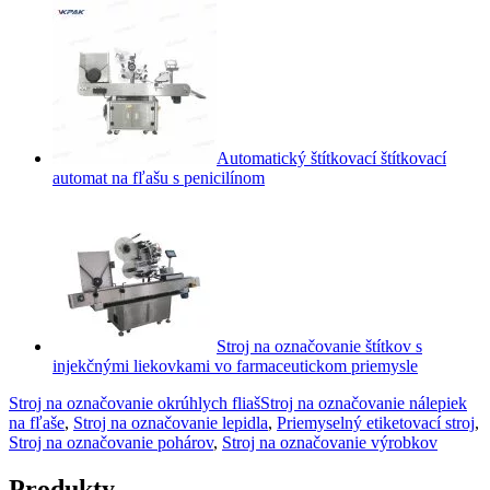
Automatický štítkovací štítkovací
automat na fľašu s penicilínom
Stroj na označovanie štítkov s
injekčnými liekovkami vo farmaceutickom priemysle
Stroj na označovanie okrúhlych fliaš
Stroj na označovanie nálepiek
na fľaše
,
Stroj na označovanie lepidla
,
Priemyselný etiketovací stroj
,
Stroj na označovanie pohárov
,
Stroj na označovanie výrobkov
Produkty