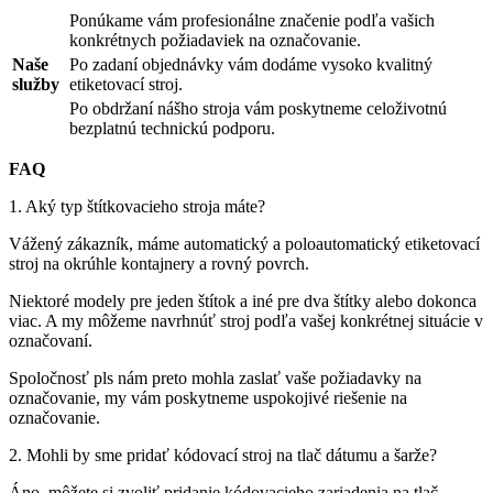
Ponúkame vám profesionálne značenie podľa vašich
konkrétnych požiadaviek na označovanie.
Naše
Po zadaní objednávky vám dodáme vysoko kvalitný
služby
etiketovací stroj.
Po obdržaní nášho stroja vám poskytneme celoživotnú
bezplatnú technickú podporu.
FAQ
1. Aký typ štítkovacieho stroja máte?
Vážený zákazník, máme automatický a poloautomatický etiketovací
stroj na okrúhle kontajnery a rovný povrch.
Niektoré modely pre jeden štítok a iné pre dva štítky alebo dokonca
viac. A my môžeme navrhnúť stroj podľa vašej konkrétnej situácie v
označovaní.
Spoločnosť pls nám preto mohla zaslať vaše požiadavky na
označovanie, my vám poskytneme uspokojivé riešenie na
označovanie.
2. Mohli by sme pridať kódovací stroj na tlač dátumu a šarže?
Áno, môžete si zvoliť pridanie kódovacieho zariadenia na tlač