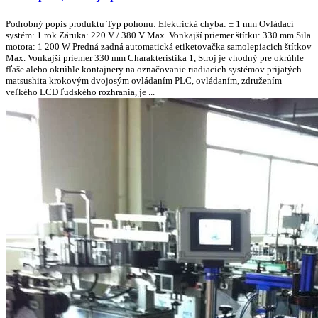
Podrobný popis produktu Typ pohonu: Elektrická chyba: ± 1 mm Ovládací
systém: 1 rok Záruka: 220 V / 380 V Max. Vonkajší priemer štítku: 330 mm Sila
motora: 1 200 W Predná zadná automatická etiketovačka samolepiacich štítkov
Max. Vonkajší priemer 330 mm Charakteristika 1, Stroj je vhodný pre okrúhle
fľaše alebo okrúhle kontajnery na označovanie riadiacich systémov prijatých
matsushita krokovým dvojosým ovládaním PLC, ovládaním, združením
veľkého LCD ľudského rozhrania, je ...