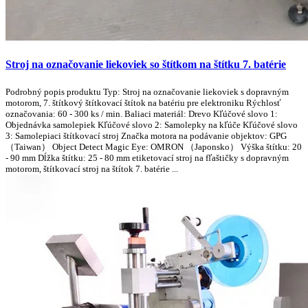
Stroj na označovanie liekoviek so štítkom na štítku 7. batérie
Podrobný popis produktu Typ: Stroj na označovanie liekoviek s dopravným
motorom, 7. štítkový štítkovací štítok na batériu pre elektroniku Rýchlosť
označovania: 60 - 300 ks / min. Baliaci materiál: Drevo Kľúčové slovo 1:
Objednávka samolepiek Kľúčové slovo 2: Samolepky na kľúče Kľúčové slovo
3: Samolepiaci štítkovací stroj Značka motora na podávanie objektov: GPG
（Taiwan） Object Detect Magic Eye: OMRON （Japonsko） Výška štítku: 20
- 90 mm Dĺžka štítku: 25 - 80 mm etiketovací stroj na fľaštičky s dopravným
motorom, štítkovací stroj na štítok 7. batérie ...