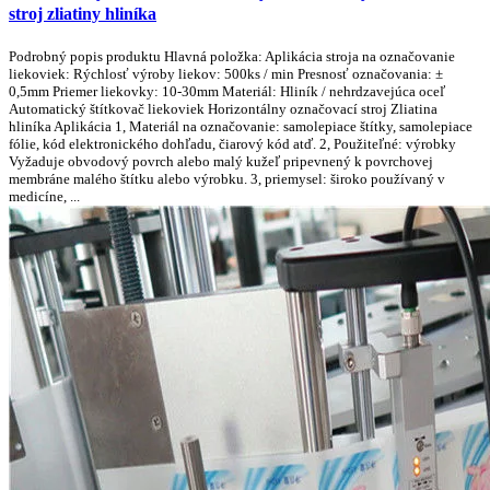
stroj zliatiny hliníka
Podrobný popis produktu Hlavná položka: Aplikácia stroja na označovanie
liekoviek: Rýchlosť výroby liekov: 500ks / min Presnosť označovania: ±
0,5mm Priemer liekovky: 10-30mm Materiál: Hliník / nehrdzavejúca oceľ
Automatický štítkovač liekoviek Horizontálny označovací stroj Zliatina
hliníka Aplikácia 1, Materiál na označovanie: samolepiace štítky, samolepiace
fólie, kód elektronického dohľadu, čiarový kód atď. 2, Použiteľné: výrobky
Vyžaduje obvodový povrch alebo malý kužeľ pripevnený k povrchovej
membráne malého štítku alebo výrobku. 3, priemysel: široko používaný v
medicíne, ...