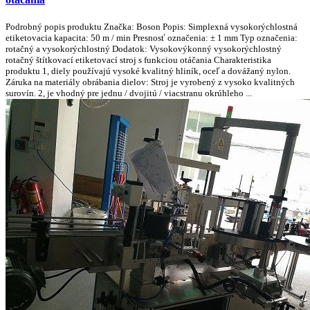
Podrobný popis produktu Značka: Boson Popis: Simplexná vysokorýchlostná
etiketovacia kapacita: 50 m / min Presnosť označenia: ± 1 mm Typ označenia:
rotačný a vysokorýchlostný Dodatok: Vysokovýkonný vysokorýchlostný
rotačný štítkovací etiketovací stroj s funkciou otáčania Charakteristika
produktu 1, diely používajú vysoké kvalitný hliník, oceľ a dovážaný nylon.
Záruka na materiály obrábania dielov: Stroj je vyrobený z vysoko kvalitných
surovín. 2, je vhodný pre jednu / dvojitú / viacstranu okrúhleho ...