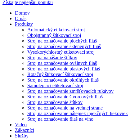
Získajte najlepšiu ponuku
Domov
O nás
Produkty
Automatický etiketovací stroj
Obojstranný štítkovací stroj
Stroj na označovanie plochých fliaš
Stroj na označovanie sklenených fliaš
Vysokorýchlostný etiketovací stroj
Stroj na nanášanie štítkov
Stroj na označovanie oválnych fliaš
Stroj na označovanie plastových fliaš
Rotačný štítkovací štítkovací stroj
Stroj na označovanie okrúhlych fliaš
Samolepiaci etiketovací stroj
Stroj na označovanie zmršťovacích rukávov
Stroj na označovanie štvorcových fliaš
Stroj na označovanie štítkov
Stroj na označovanie na vrchnej strane
Stroj na označovanie nálepiek injekčných liekoviek
Stroj na označovanie fliaš na víno
Video
Zákazníci
Služby