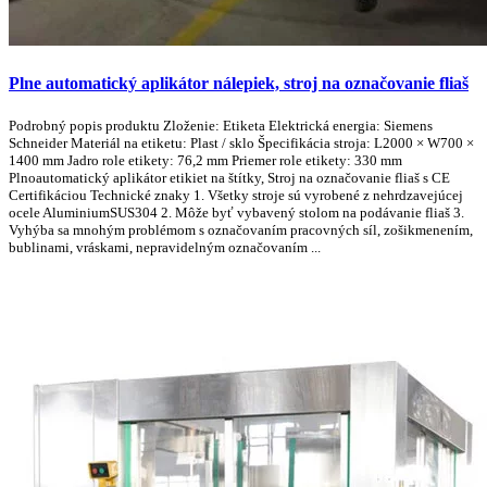
Plne automatický aplikátor nálepiek, stroj na označovanie fliaš
Podrobný popis produktu Zloženie: Etiketa Elektrická energia: Siemens
Schneider Materiál na etiketu: Plast / sklo Špecifikácia stroja: L2000 × W700 ×
1400 mm Jadro role etikety: 76,2 mm Priemer role etikety: 330 mm
Plnoautomatický aplikátor etikiet na štítky, Stroj na označovanie fliaš s CE
Certifikáciou Technické znaky 1. Všetky stroje sú vyrobené z nehrdzavejúcej
ocele AluminiumSUS304 2. Môže byť vybavený stolom na podávanie fliaš 3.
Vyhýba sa mnohým problémom s označovaním pracovných síl, zošikmenením,
bublinami, vráskami, nepravidelným označovaním ...