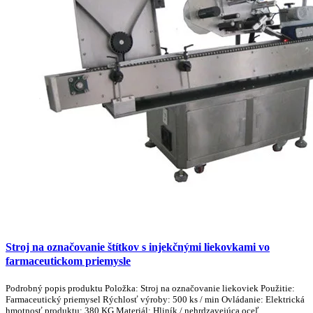
Stroj na označovanie štítkov s injekčnými liekovkami vo
farmaceutickom priemysle
Podrobný popis produktu Položka: Stroj na označovanie liekoviek Použitie:
Farmaceutický priemysel Rýchlosť výroby: 500 ks / min Ovládanie: Elektrická
hmotnosť produktu: 380 KG Materiál: Hliník / nehrdzavejúca oceľ