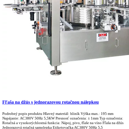
Fľaša na džús s jednorazovou rotačnou nálepkou
Podrobný popis produktu Hlavný materiál: hliník Výška max.: 195 mm
Napájanie: AC380V 50Hz 5,5KW Presnosť označenia: ± 1mm Typ označenia:
Rotačná a vysokorýchlostná funkcia: Nápoj, pivo, fľaše na víno Fľaša na džús
Jednorazová rotačná samolepka Etiketovačka AC380V 50Hz 5,5