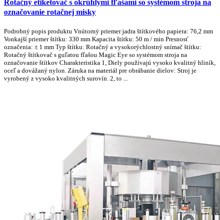
Rotačný etiketovač s okrúhlymi fľašami so systémom stroja na
označovanie rotačnej misky
Podrobný popis produktu Vnútorný priemer jadra štítkového papiera: 76,2 mm
Vonkajší priemer štítku: 330 mm Kapacita štítku: 50 m / min Presnosť
označenia: ± 1 mm Typ štítku: Rotačný a vysokorýchlostný snímač štítku:
Rotačný štítkovač s guľatou fľašou Magic Eye so systémom stroja na
označovanie štítkov Charakteristika 1, Diely používajú vysoko kvalitný hliník,
oceľ a dovážaný nylon. Záruka na materiál pre obrábanie dielov: Stroj je
vyrobený z vysoko kvalitných surovín. 2, to ...