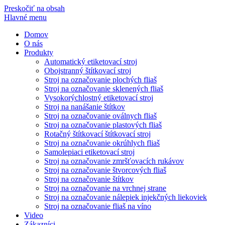
Preskočiť na obsah
Hlavné menu
Domov
O nás
Produkty
Automatický etiketovací stroj
Obojstranný štítkovací stroj
Stroj na označovanie plochých fliaš
Stroj na označovanie sklenených fliaš
Vysokorýchlostný etiketovací stroj
Stroj na nanášanie štítkov
Stroj na označovanie oválnych fliaš
Stroj na označovanie plastových fliaš
Rotačný štítkovací štítkovací stroj
Stroj na označovanie okrúhlych fliaš
Samolepiaci etiketovací stroj
Stroj na označovanie zmršťovacích rukávov
Stroj na označovanie štvorcových fliaš
Stroj na označovanie štítkov
Stroj na označovanie na vrchnej strane
Stroj na označovanie nálepiek injekčných liekoviek
Stroj na označovanie fliaš na víno
Video
Zákazníci