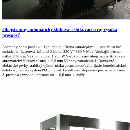
Obojstranný automatický štítkovací štítkovací stroj vysoká
presnosť
Podrobný popis produktu Typ lepidla: Chyba samolepky: ± 1 mm Voliteľné
zariadenie: Laserová tlačiareň Záruka: 220 V / 380 V Max. Vonkajší priemer
štítku: 330 mm Výkon motora: 1 200 W Vysoko presný obojstranný štítkovací
automatický štítkovací stroj + -0,8 mm Výhody zariadenia 1, Dovážané
elektrické prvky, stabilný výkon, nízka poruchovosť. 2, prijatie fotoelektrickej
detekcie, riadiaci systém PLC, prevádzka softvéru, dopravný pás, označovanie.
3, presne a s vysokou presnosťou + -0,8 mm. 4, môže ...