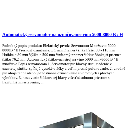
Automatický servomotor na označovanie vína 5000-8000 B / H
Podrobný popis produktu Elektrický prvok: Servomotor Množstvo: 5000-
8000B / H Presnosť označenia: ± 1 mm Priemer / šírka fľaše: 30 - 110 mm
Hrúbka ≥ 30 mm Výška ≤ 500 mm Vnútorný priemer štítku: Vonkajší priemer
štítku 76,2 mm: Automatický štítkovací stroj na víno 5000 mm -8000 B / H
množstvo Popis servomotora 1, Servomotor pre hlavný stroj, riadenie v
uzavretej slučke, spĺňajú vysoké otáčky a veľmi presné polohovanie. 2, vhodné
pre obojstranné alebo jednostranné označovanie štvorcových / plochých
výrobkov. 3, nastavenie štítkovacej hlavy v šesťnásobnom priestore s
flexibilným nastavením, ...