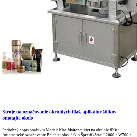
Stroje na označovanie okrúhlych fliaš, aplikátor štítkov
omotajte okolo
Podrobný popis produktu Model: Klasifikátor etikiet na okrúhle fľaše:
Automatické označovanie Balenie: plast / sklo Špecifikácia: L2000 × W700 ×