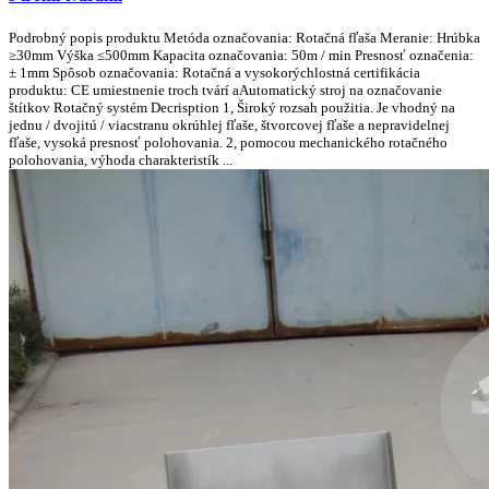
Podrobný popis produktu Metóda označovania: Rotačná fľaša Meranie: Hrúbka
≥30mm Výška ≤500mm Kapacita označovania: 50m / min Presnosť označenia:
± 1mm ​​Spôsob označovania: Rotačná a vysokorýchlostná certifikácia
produktu: CE umiestnenie troch tvárí aAutomatický stroj na označovanie
štítkov Rotačný systém Decrisption 1, Široký rozsah použitia. Je vhodný na
jednu / dvojitú / viacstranu okrúhlej fľaše, štvorcovej fľaše a nepravidelnej
fľaše, vysoká presnosť polohovania. 2, pomocou mechanického rotačného
polohovania, výhoda charakteristík ...