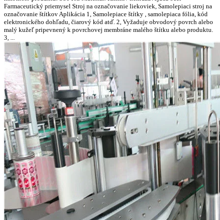
Farmaceutický priemysel Stroj na označovanie liekoviek, Samolepiaci stroj na
označovanie štítkov Aplikácia 1, Samolepiace štítky , samolepiaca fólia, kód
elektronického dohľadu, čiarový kód atď. 2, Vyžaduje obvodový povrch alebo
malý kužeľ pripevnený k povrchovej membráne malého štítku alebo produktu.
3, ...