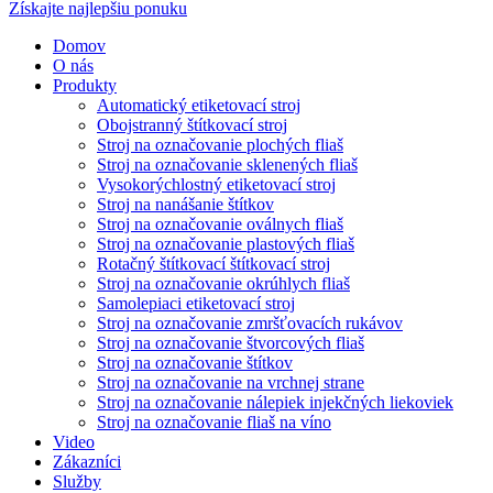
Získajte najlepšiu ponuku
Domov
O nás
Produkty
Automatický etiketovací stroj
Obojstranný štítkovací stroj
Stroj na označovanie plochých fliaš
Stroj na označovanie sklenených fliaš
Vysokorýchlostný etiketovací stroj
Stroj na nanášanie štítkov
Stroj na označovanie oválnych fliaš
Stroj na označovanie plastových fliaš
Rotačný štítkovací štítkovací stroj
Stroj na označovanie okrúhlych fliaš
Samolepiaci etiketovací stroj
Stroj na označovanie zmršťovacích rukávov
Stroj na označovanie štvorcových fliaš
Stroj na označovanie štítkov
Stroj na označovanie na vrchnej strane
Stroj na označovanie nálepiek injekčných liekoviek
Stroj na označovanie fliaš na víno
Video
Zákazníci
Služby