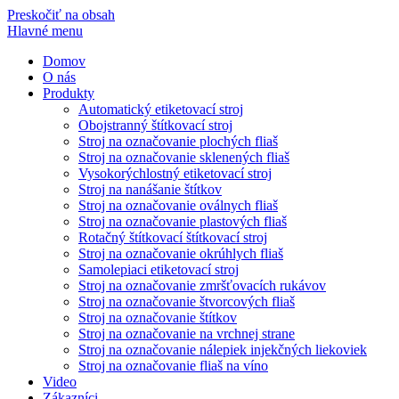
Preskočiť na obsah
Hlavné menu
Domov
O nás
Produkty
Automatický etiketovací stroj
Obojstranný štítkovací stroj
Stroj na označovanie plochých fliaš
Stroj na označovanie sklenených fliaš
Vysokorýchlostný etiketovací stroj
Stroj na nanášanie štítkov
Stroj na označovanie oválnych fliaš
Stroj na označovanie plastových fliaš
Rotačný štítkovací štítkovací stroj
Stroj na označovanie okrúhlych fliaš
Samolepiaci etiketovací stroj
Stroj na označovanie zmršťovacích rukávov
Stroj na označovanie štvorcových fliaš
Stroj na označovanie štítkov
Stroj na označovanie na vrchnej strane
Stroj na označovanie nálepiek injekčných liekoviek
Stroj na označovanie fliaš na víno
Video
Zákazníci