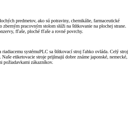
lochých predmetov, ako sú potraviny, chemikálie, farmaceutické
so zberným pracovným stolom slúži na štítkovanie na plochej strane.
ervy, fľaše, ploché fľaše a rovné povrchy.
iadiacemu systémuPLC sa štítkovací stroj ľahko ovláda. Celý stroj
 Naše etiketovacie stroje prijímajú dobre známe japonské, nemecké,
ymi požiadavkami zákazníkov.