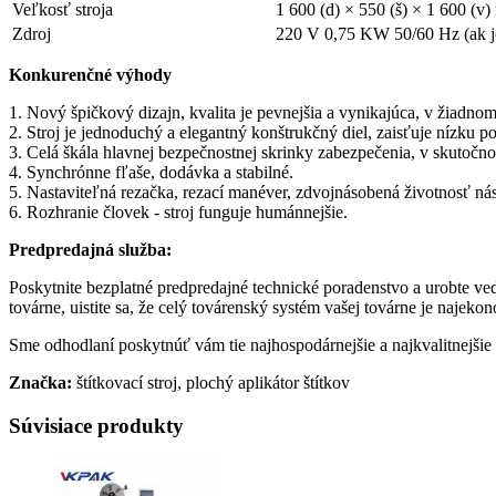
Veľkosť stroja
1 600 (d) × 550 (š) × 1 600 (v
Zdroj
220 V 0,75 KW 50/60 Hz (ak je 
Konkurenčné výhody
1. Nový špičkový dizajn, kvalita je pevnejšia a vynikajúca, v žiadn
2. Stroj je jednoduchý a elegantný konštrukčný diel, zaisťuje nízku 
3. Celá škála hlavnej bezpečnostnej skrinky zabezpečenia, v skutočno
4. Synchrónne fľaše, dodávka a stabilné.
5. Nastaviteľná rezačka, rezací manéver, zdvojnásobená životnosť nás
6. Rozhranie človek - stroj funguje humánnejšie.
Predpredajná služba:
Poskytnite bezplatné predpredajné technické poradenstvo a urobte ve
továrne, uistite sa, že celý továrenský systém vašej továrne je najekon
Sme odhodlaní poskytnúť vám tie najhospodárnejšie a najkvalitnejšie
Značka:
štítkovací stroj, plochý aplikátor štítkov
Súvisiace produkty