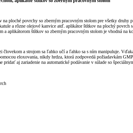
chom, aplikátor štítkov so zberným pracovným stolom
kov na ploché povrchy so zberným pracovným stolom pre všetky druhy p
atule a rôzne olejové kanvice atď. aplikátor štítkov na plochý povrch 
a aplikátorom štítkov so zberným pracovným stolom je vhodná na konz
lovekom a strojom sa ľahko učí a ľahko sa s ním manipuluje. Vďaka r
ny pomocou eloxovania, nikdy hrdza, ktorá zodpovedá požiadavkám GMP.
e pridať aj zariadenie na automatické podávanie v súlade so špeciáln
vrch