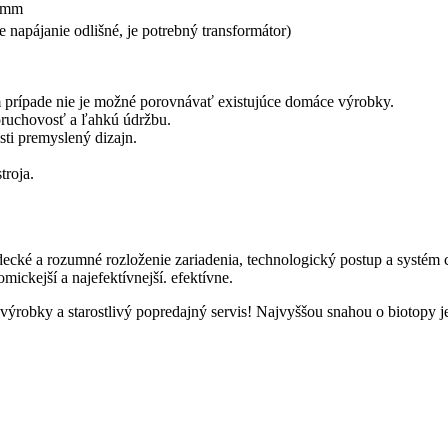
) mm
napájanie odlišné, je potrebný transformátor)
om prípade nie je možné porovnávať existujúce domáce výrobky.
poruchovosť a ľahkú údržbu.
sti premyslený dizajn.
troja.
decké a rozumné rozloženie zariadenia, technologický postup a systém
omickejší a najefektívnejší. efektívne.
 výrobky a starostlivý popredajný servis! Najvyššou snahou o biotopy