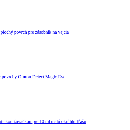
 plochý povrch pre zásobník na vajcia
ché povrchy Omron Detect Magic Eye
matickou žuvačkou pre 10 ml malú okrúhlu fľašu