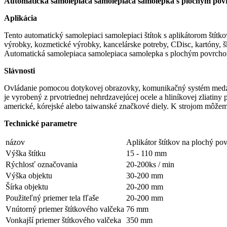
Automatická samolepiaca samolepiaca samolepka s plochým povr
Aplikácia
Tento automatický samolepiaci samolepiaci štítok s aplikátorom štít
výrobky, kozmetické výrobky, kancelárske potreby, CDisc, kartóny, šk
Automatická samolepiaca samolepiaca samolepka s plochým povrchom 
Slávnosti
Ovládanie pomocou dotykovej obrazovky, komunikačný systém medzi č
je vyrobený z prvotriednej nehrdzavejúcej ocele a hliníkovej zliati
americké, kórejské alebo taiwanské značkové diely. K strojom môžem
Technické parametre
názov
Aplikátor štítkov na plochý po
Výška štítku
15 - 110 mm
Rýchlosť označovania
20-200ks / min
Výška objektu
30-200 mm
Šírka objektu
20-200 mm
Použiteľný priemer tela fľaše
20-200 mm
Vnútorný priemer štítkového valčeka
76 mm
Vonkajší priemer štítkového valčeka
350 mm