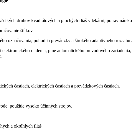
Sigle
ete všetkých druhov kvadrátových a plochých fliaš v lekárni, potravin
oručovanie štítkov.
livého označovania, pohodlia prevádzky a širokého adaptívneho rozsahu 
ti elektronického riadenia, plne automatického prevodového zariadenia,
e.
kých častiach, elektrických častiach a prevádzkových častiach.
ode, použitie vysoko účinných strojov.
hých a okrúhlych fliaš