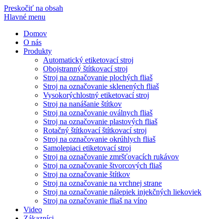
Preskočiť na obsah
Hlavné menu
Domov
O nás
Produkty
Automatický etiketovací stroj
Obojstranný štítkovací stroj
Stroj na označovanie plochých fliaš
Stroj na označovanie sklenených fliaš
Vysokorýchlostný etiketovací stroj
Stroj na nanášanie štítkov
Stroj na označovanie oválnych fliaš
Stroj na označovanie plastových fliaš
Rotačný štítkovací štítkovací stroj
Stroj na označovanie okrúhlych fliaš
Samolepiaci etiketovací stroj
Stroj na označovanie zmršťovacích rukávov
Stroj na označovanie štvorcových fliaš
Stroj na označovanie štítkov
Stroj na označovanie na vrchnej strane
Stroj na označovanie nálepiek injekčných liekoviek
Stroj na označovanie fliaš na víno
Video
Zákazníci