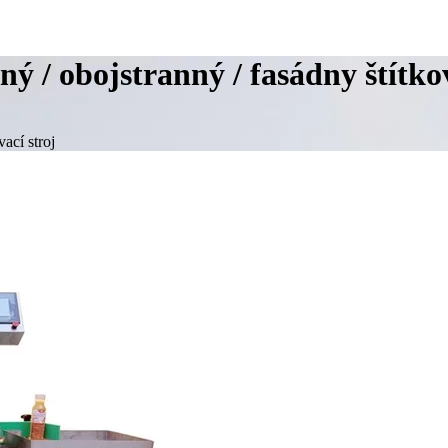
ný / obojstranný / fasádny štítkov
vací stroj