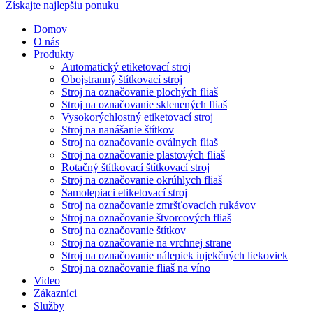
Získajte najlepšiu ponuku
Domov
O nás
Produkty
Automatický etiketovací stroj
Obojstranný štítkovací stroj
Stroj na označovanie plochých fliaš
Stroj na označovanie sklenených fliaš
Vysokorýchlostný etiketovací stroj
Stroj na nanášanie štítkov
Stroj na označovanie oválnych fliaš
Stroj na označovanie plastových fliaš
Rotačný štítkovací štítkovací stroj
Stroj na označovanie okrúhlych fliaš
Samolepiaci etiketovací stroj
Stroj na označovanie zmršťovacích rukávov
Stroj na označovanie štvorcových fliaš
Stroj na označovanie štítkov
Stroj na označovanie na vrchnej strane
Stroj na označovanie nálepiek injekčných liekoviek
Stroj na označovanie fliaš na víno
Video
Zákazníci
Služby