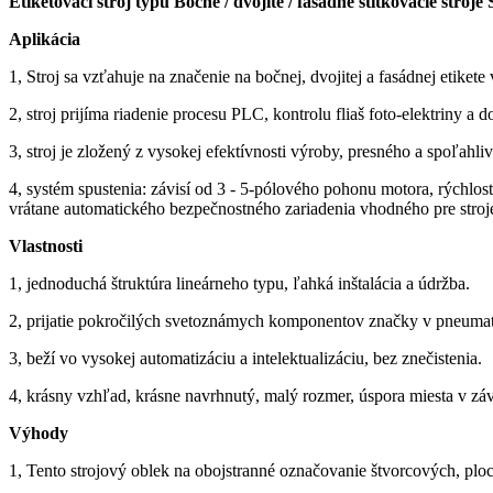
Etiketovací stroj typu Bočné / dvojité / fasádne štítkovacie stroje 
Aplikácia
1, Stroj sa vzťahuje na značenie na bočnej, dvojitej a fasádnej etik
2, stroj prijíma riadenie procesu PLC, kontrolu fliaš foto-elektriny a d
3, stroj je zložený z vysokej efektívnosti výroby, presného a spoľah
4, systém spustenia: závisí od 3 - 5-pólového pohonu motora, rýchlos
vrátane automatického bezpečnostného zariadenia vhodného pre stroj
Vlastnosti
1, jednoduchá štruktúra lineárneho typu, ľahká inštalácia a údržba.
2, prijatie pokročilých svetoznámych komponentov značky v pneumatic
3, beží vo vysokej automatizáciu a intelektualizáciu, bez znečistenia.
4, krásny vzhľad, krásne navrhnutý, malý rozmer, úspora miesta v záv
Výhody
1, Tento strojový oblek na obojstranné označovanie štvorcových, ploc