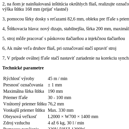
2, na ňom je nainštalovaná inštitúcia okrúhlych fliaš, realizujte ozn
výška štítku 168 mm (prijať vlastné)
3, pomocou šírky dosky s reťazami 82,6 mm, obleku pre fľaše s prieme
4, Štítkovacia hlava: nový dizajn, stabilnejšia, šírka 200 mm, maxim
5, stroj môže pracovať s páskovou tlačiarňou a injekčnou tlačiarňou
6, Ak máte veľa druhov fliaš, pri označovaní stačí upraviť stroj
7, V prípade oválnej fľaše stačí nastaviť zariadenie na korekciu sync
Technické parametre
Rýchlosť výroby
45 m / min
Presnosť označovania
± 1 mm
Maximálna šírka štítka
190 mm
Priemer fľaše
30 - 100 mm
Vnútorný priemer štítku
76,2 mm
Vonkajší priemer štítku
Max. 330 mm
Obrysová veľkosť
L2000 × W700 × 1400 mm
Zdroj vzduchu
4 až 6 kg, 30 l / min