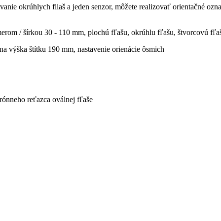
ačovanie okrúhlych fliaš a jeden senzor, môžete realizovať orientačné o
rom / šírkou 30 - 110 mm, plochú fľašu, okrúhlu fľašu, štvorcovú fľaš
álna výška štítku 190 mm, nastavenie orienácie ôsmich
hrónneho reťazca oválnej fľaše